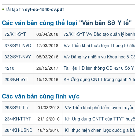
Tải tập tin
syt-so-1540-cv.pdf
Các văn bản cùng thể loại
"Văn bản Sở Y tế"
72/KH-SYT
03/04/2018
72/KH-SYT V/v Đào tạo quản lý bệnh
378/SYT-NVD
17/03/2018
V/v Triển khai thực hiện Thông tư 55
332/SYT-NVY
08/03/2018
V/v Đăng ký nhiệm vụ Khoa học & C
4210
26/12/2017
Tài liệu HD liên thông QĐ 4210 Sở Y 
203/KH-SYT
15/12/2016
KH Ứng dụng CNTT trong ngành Y tế
Các văn bản cùng lĩnh vực
293/SYT-TTr
01/03/2018
V/v Triển khai phổ biến tuyên truyền 
234/KH-TTYT
21/12/2016
KH Ứng dụng CNTT của TTYT huyện
284/KH-UBND
18/12/2016
KH thực hiện chiến lược quốc gia bả