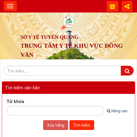
SỞ Y TẾ TUYÊN QUANG
TRUNG TÂM Y TẾ KHU VỰC ĐỒNG
VĂN
Tìm kiếm văn bản
Từ khóa
Nâng cao