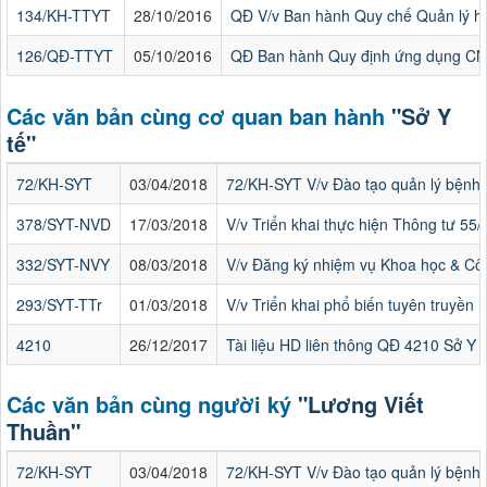
134/KH-TTYT
28/10/2016
QĐ V/v Ban hành Quy chế Quản lý hồ
126/QĐ-TTYT
05/10/2016
QĐ Ban hành Quy định ứng dụng CNTT
Các văn bản cùng cơ quan ban hành
"Sở Y
tế"
72/KH-SYT
03/04/2018
72/KH-SYT V/v Đào tạo quản lý bệnh
378/SYT-NVD
17/03/2018
V/v Triển khai thực hiện Thông tư 55
332/SYT-NVY
08/03/2018
V/v Đăng ký nhiệm vụ Khoa học & C
293/SYT-TTr
01/03/2018
V/v Triển khai phổ biến tuyên truyền h
4210
26/12/2017
Tài liệu HD liên thông QĐ 4210 Sở Y 
Các văn bản cùng người ký
"Lương Viết
Thuần"
72/KH-SYT
03/04/2018
72/KH-SYT V/v Đào tạo quản lý bệnh