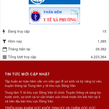
Đang truy cập
15
Hôm nay
1,385
Tháng hiện tại
29,382
Tổng lượt truy cập
4,223,364
TIN TỨC MỚI CẬP NHẬT
Tập huấn an toàn tiêm vắc xin viên gan B sơ sinh và kỹ năng tư vấn,
truyền thông tại Trung tâm y tế khu vực Đồng Văn
Trung tâm Y tế khu vực Đồng Văn tổ chức Truyền thông về sàng lọc
trước sinh, sơ sinh và tư vấn khám sức khoẻ trước khi kết hôn tại 5
xã trên địa bàn khu vực Đồng Văn
TRIỂN KHAI KHÁM SỨC KHỎE ĐỊNH KỲ VÀ CHĂM SÓC SỨC