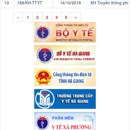
10
188/KH-TTYT
14/10/2018
KH Truyền thông phò
«
1
2
3
4
5
»