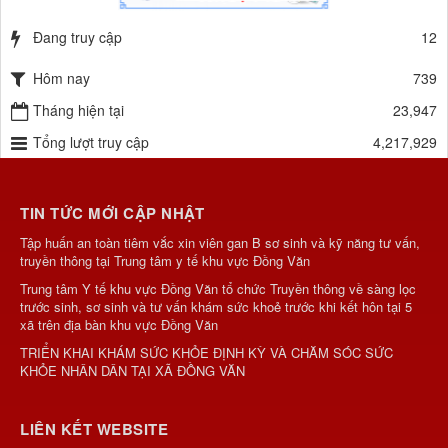
Đang truy cập
12
Hôm nay
739
Tháng hiện tại
23,947
Tổng lượt truy cập
4,217,929
TIN TỨC MỚI CẬP NHẬT
Tập huấn an toàn tiêm vắc xin viên gan B sơ sinh và kỹ năng tư vấn,
truyền thông tại Trung tâm y tế khu vực Đồng Văn
Trung tâm Y tế khu vực Đồng Văn tổ chức Truyền thông về sàng lọc
trước sinh, sơ sinh và tư vấn khám sức khoẻ trước khi kết hôn tại 5
xã trên địa bàn khu vực Đồng Văn
TRIỂN KHAI KHÁM SỨC KHỎE ĐỊNH KỲ VÀ CHĂM SÓC SỨC
KHỎE NHÂN DÂN TẠI XÃ ĐỒNG VĂN
LIÊN KẾT WEBSITE