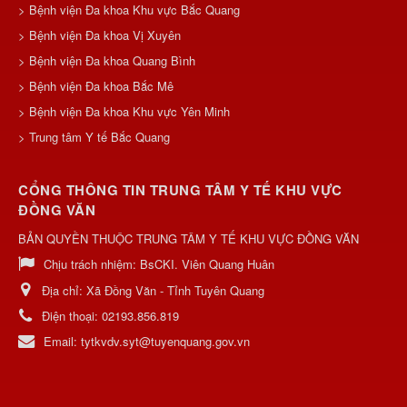
> Bệnh viện Đa khoa Khu vực Bắc Quang
> Bệnh viện Đa khoa Vị Xuyên
> Bệnh viện Đa khoa Quang Bình
> Bệnh viện Đa khoa Bắc Mê
> Bệnh viện Đa khoa Khu vực Yên Minh
> Trung tâm Y tế Bắc Quang
CỔNG THÔNG TIN TRUNG TÂM Y TẾ KHU VỰC
ĐỒNG VĂN
BẢN QUYỀN THUỘC TRUNG TÂM Y TẾ KHU VỰC ĐỒNG VĂN
Chịu trách nhiệm:
BsCKI. Viên Quang Huân
Địa chỉ:
Xã Đồng Văn - Tỉnh Tuyên Quang
Điện thoại:
02193.856.819
Email:
tytkvdv.syt@tuyenquang.gov.vn