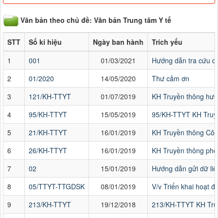
Văn bản theo chủ đề: Văn bản Trung tâm Y tế
STT
Số kí hiệu
Ngày ban hành
Trích yếu
1
001
01/03/2021
Hướng dẫn tra cứu dữ
2
01/2020
14/05/2020
Thư cảm ơn
3
121/KH-TTYT
01/07/2019
KH Truyền thông hưở
4
95/KH-TTYT
15/05/2019
95/KH-TTYT KH Truyền
5
21/KH-TTYT
16/01/2019
KH Truyền thông Côn
6
26/KH-TTYT
16/01/2019
KH Truyền thông phò
7
02
15/01/2019
Hướng dẫn gửi dữ liệ
8
05/TTYT-TTGDSK
08/01/2019
V/v Triển khai hoạt 
9
213/KH-TTYT
19/12/2018
213/KH-TTYT KH Truy