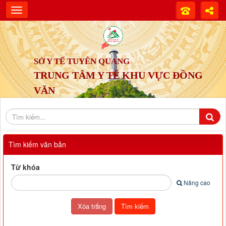
SỞ Y TẾ TUYÊN QUANG
TRUNG TÂM Y TẾ KHU VỰC ĐỒNG
VĂN
Tìm kiếm văn bản
Từ khóa
Nâng cao