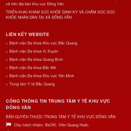
xã trên địa bàn khu vực Đồng Văn
TRIỂN KHAI KHÁM SỨC KHỎE ĐỊNH KỲ VÀ CHĂM SÓC SỨC
KHỎE NHÂN DÂN TẠI XÃ ĐỒNG VĂN
LIÊN KẾT WEBSITE
> Bệnh viện Đa khoa Khu vực Bắc Quang
> Bệnh viện Đa khoa Vị Xuyên
> Bệnh viện Đa khoa Quang Bình
> Bệnh viện Đa khoa Bắc Mê
> Bệnh viện Đa khoa Khu vực Yên Minh
> Trung tâm Y tế Bắc Quang
CỔNG THÔNG TIN TRUNG TÂM Y TẾ KHU VỰC
ĐỒNG VĂN
BẢN QUYỀN THUỘC TRUNG TÂM Y TẾ KHU VỰC ĐỒNG VĂN
Chịu trách nhiệm:
BsCKI. Viên Quang Huân