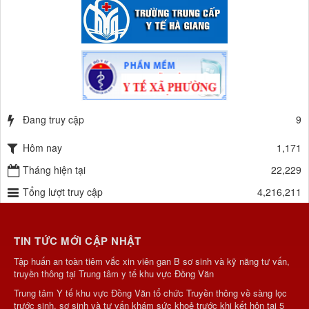
Đang truy cập
9
Hôm nay
1,171
Tháng hiện tại
22,229
Tổng lượt truy cập
4,216,211
TIN TỨC MỚI CẬP NHẬT
Tập huấn an toàn tiêm vắc xin viên gan B sơ sinh và kỹ năng tư vấn,
truyền thông tại Trung tâm y tế khu vực Đồng Văn
Trung tâm Y tế khu vực Đồng Văn tổ chức Truyền thông về sàng lọc
trước sinh, sơ sinh và tư vấn khám sức khoẻ trước khi kết hôn tại 5