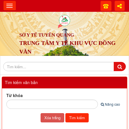
SỞ Y TẾ TUYÊN QUANG
TRUNG TÂM Y TẾ KHU VỰC ĐỒNG
VĂN
Tìm kiếm văn bản
Từ khóa
Nâng cao