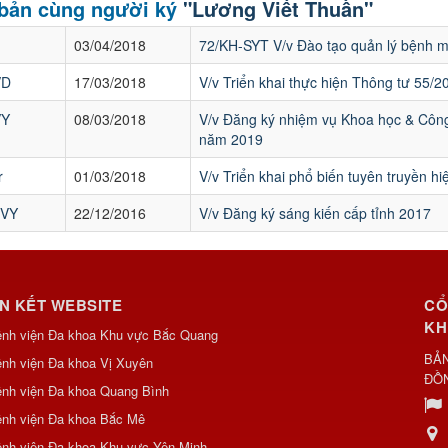
 bản cùng người ký
"Lương Viết Thuần"
03/04/2018
72/KH-SYT V/v Đào tạo quản lý bệnh 
VD
17/03/2018
V/v Triển khai thực hiện Thông tư 55/
VY
08/03/2018
V/v Đăng ký nhiệm vụ Khoa học & Côn
năm 2019
r
01/03/2018
V/v Triển khai phổ biến tuyên truyền hi
NVY
22/12/2016
V/v Đăng ký sáng kiến cấp tỉnh 2017
ÊN KẾT WEBSITE
CỔ
KH
ệnh viện Đa khoa Khu vực Bắc Quang
BẢN
nh viện Đa khoa Vị Xuyên
ĐỒ
nh viện Đa khoa Quang Bình
ệnh viện Đa khoa Bắc Mê
nh viện Đa khoa Khu vực Yên Minh