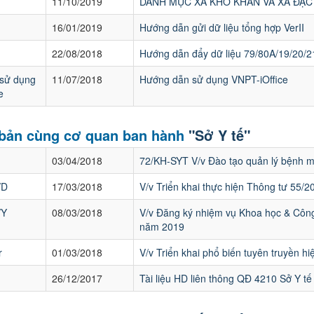
11/10/2019
DANH MỤC XÃ KHÓ KHĂN VÀ XÃ ĐẶC
16/01/2019
Hướng dẫn gửi dữ liệu tổng hợp VerII
22/08/2018
Hướng dẫn đẩy dữ liệu 79/80A/19/20/2
sử dụng
11/07/2018
Hướng dẫn sử dụng VNPT-iOffice
e
 bản cùng cơ quan ban hành
"Sở Y tế"
03/04/2018
72/KH-SYT V/v Đào tạo quản lý bệnh 
VD
17/03/2018
V/v Triển khai thực hiện Thông tư 55/
VY
08/03/2018
V/v Đăng ký nhiệm vụ Khoa học & Côn
năm 2019
r
01/03/2018
V/v Triển khai phổ biến tuyên truyền hi
26/12/2017
Tài liệu HD liên thông QĐ 4210 Sở Y t