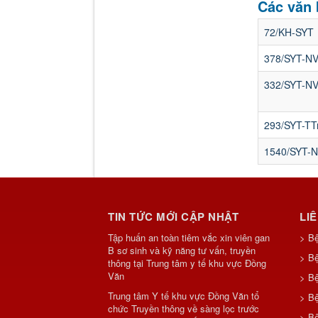
Các văn
72/KH-SYT
378/SYT-N
332/SYT-N
293/SYT-TT
1540/SYT-
TIN TỨC MỚI CẬP NHẬT
LI
Tập huấn an toàn tiêm vắc xin viên gan
> B
B sơ sinh và kỹ năng tư vấn, truyền
> Bệ
thông tại Trung tâm y tế khu vực Đồng
Văn
> Bệ
Trung tâm Y tế khu vực Đồng Văn tổ
> B
chức Truyền thông về sàng lọc trước
> Bệ