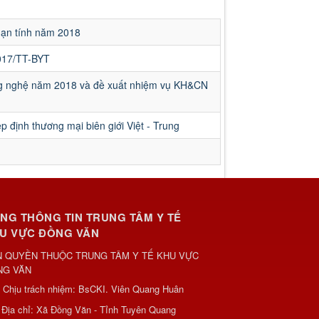
mạn tính năm 2018
2017/TT-BYT
g nghệ năm 2018 và đề xuất nhiệm vụ KH&CN
ệp định thương mại biên giới Việt - Trung
NG THÔNG TIN TRUNG TÂM Y TẾ
U VỰC ĐỒNG VĂN
 QUYỀN THUỘC TRUNG TÂM Y TẾ KHU VỰC
NG VĂN
Chịu trách nhiệm:
BsCKI. Viên Quang Huân
Địa chỉ:
Xã Đồng Văn - Tỉnh Tuyên Quang