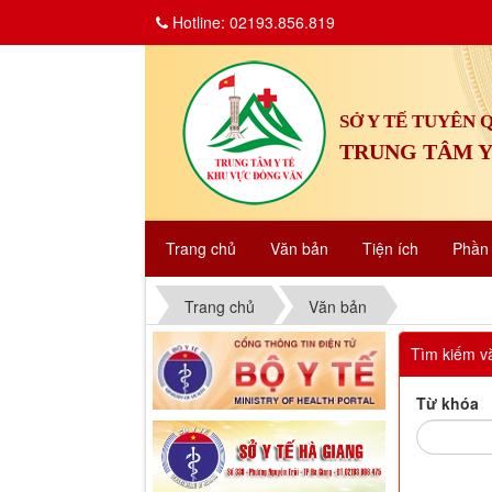
Hotline: 02193.856.819
SỞ Y TẾ TUYÊN
TRUNG TÂM Y
Trang chủ
Văn bản
Tiện ích
Phầ
Trang chủ
Văn bản
Tìm kiếm v
Từ khóa