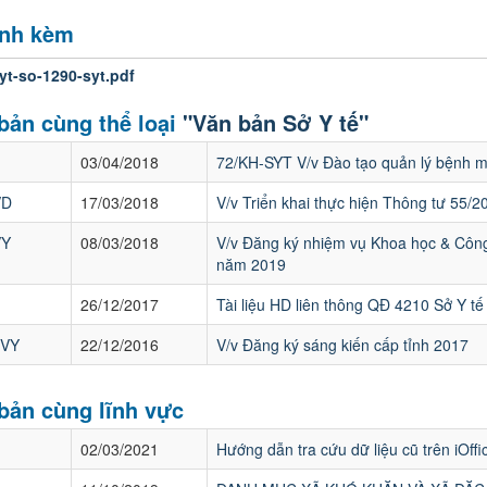
ính kèm
yt-so-1290-syt.pdf
bản cùng thể loại
"Văn bản Sở Y tế"
03/04/2018
72/KH-SYT V/v Đào tạo quản lý bệnh 
VD
17/03/2018
V/v Triển khai thực hiện Thông tư 55/
VY
08/03/2018
V/v Đăng ký nhiệm vụ Khoa học & Côn
năm 2019
26/12/2017
Tài liệu HD liên thông QĐ 4210 Sở Y t
NVY
22/12/2016
V/v Đăng ký sáng kiến cấp tỉnh 2017
bản cùng lĩnh vực
02/03/2021
Hướng dẫn tra cứu dữ liệu cũ trên iOff