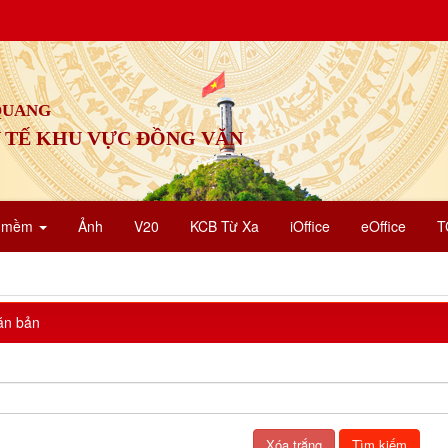
 QUANG
 TẾ KHU VỰC ĐỒNG VĂN
n mềm
Ảnh
V20
KCB Từ Xa
iOffice
eOffice
T
ăn bản