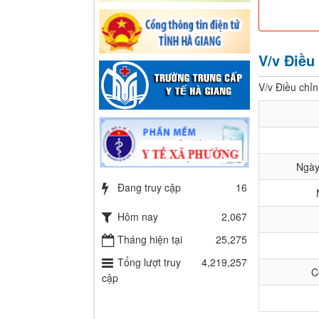
V/v Điều
V/v Điều chỉ
Ngày
Đang truy cập
16
Hôm nay
2,067
Tháng hiện tại
25,275
Tổng lượt truy
4,219,257
C
cập