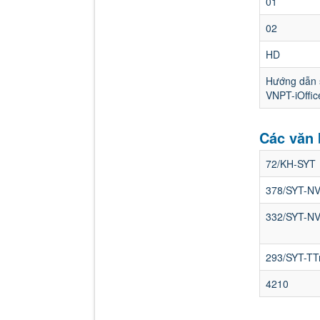
01
02
HD
Hướng dẫn 
VNPT-iOffic
Các văn
72/KH-SYT
378/SYT-N
332/SYT-N
293/SYT-TT
4210