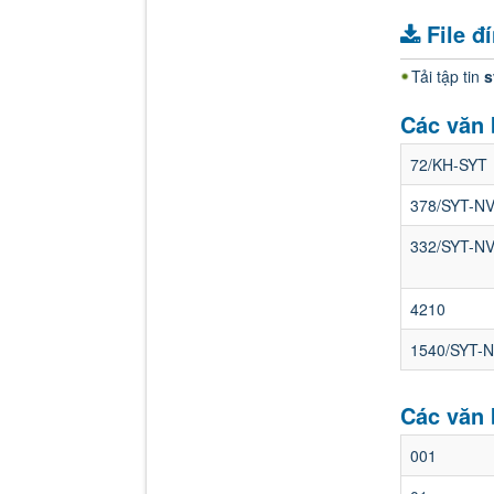
File đ
Tải tập tin
s
Các văn 
72/KH-SYT
378/SYT-N
332/SYT-N
4210
1540/SYT-
Các văn 
001