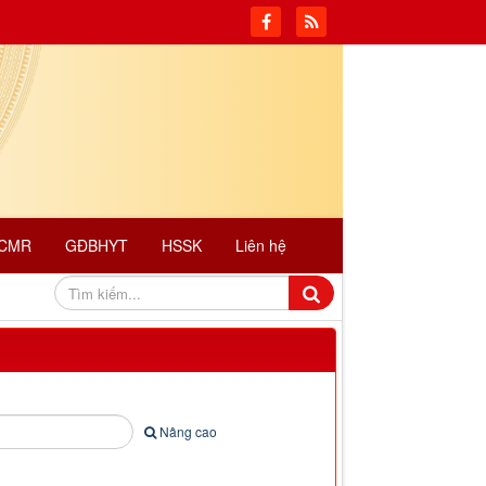
CMR
GĐBHYT
HSSK
Liên hệ
Nâng cao