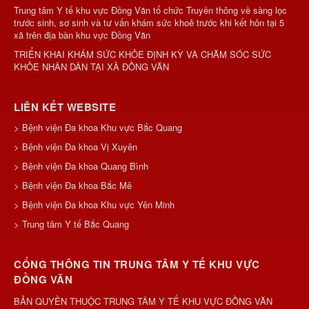
Trung tâm Y tế khu vực Đồng Văn tổ chức Truyền thông về sàng lọc
trước sinh, sơ sinh và tư vấn khám sức khoẻ trước khi kết hôn tại 5
xã trên địa bàn khu vực Đồng Văn
TRIỂN KHAI KHÁM SỨC KHỎE ĐỊNH KỲ VÀ CHĂM SÓC SỨC
KHỎE NHÂN DÂN TẠI XÃ ĐỒNG VĂN
LIÊN KẾT WEBSITE
> Bệnh viện Đa khoa Khu vực Bắc Quang
> Bệnh viện Đa khoa Vị Xuyên
> Bệnh viện Đa khoa Quang Bình
> Bệnh viện Đa khoa Bắc Mê
> Bệnh viện Đa khoa Khu vực Yên Minh
> Trung tâm Y tế Bắc Quang
CỔNG THÔNG TIN TRUNG TÂM Y TẾ KHU VỰC
ĐỒNG VĂN
BẢN QUYỀN THUỘC TRUNG TÂM Y TẾ KHU VỰC ĐỒNG VĂN