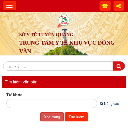
SỞ Y TẾ TUYÊN QUANG
TRUNG TÂM Y TẾ KHU VỰC ĐỒNG
VĂN
Tìm kiếm văn bản
Từ khóa
Nâng cao