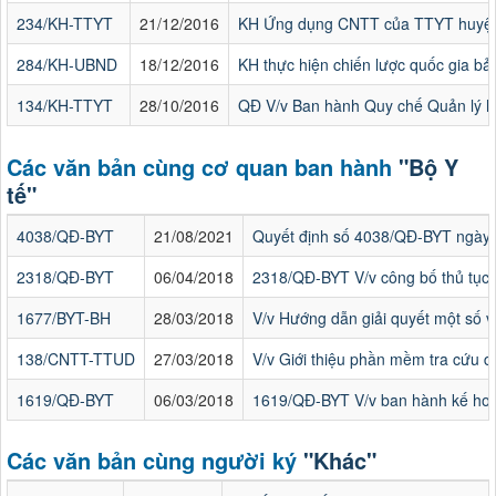
234/KH-TTYT
21/12/2016
KH Ứng dụng CNTT của TTYT huyệ
284/KH-UBND
18/12/2016
KH thực hiện chiến lược quốc gia b
134/KH-TTYT
28/10/2016
QĐ V/v Ban hành Quy chế Quản lý hồ
Các văn bản cùng cơ quan ban hành
"Bộ Y
tế"
4038/QĐ-BYT
21/08/2021
Quyết định số 4038/QĐ-BYT ngày 2
2318/QĐ-BYT
06/04/2018
2318/QĐ-BYT V/v công bố thủ tục 
1677/BYT-BH
28/03/2018
V/v Hướng dẫn giải quyết một số 
138/CNTT-TTUD
27/03/2018
V/v Giới thiệu phần mềm tra cứu 
1619/QĐ-BYT
06/03/2018
1619/QĐ-BYT V/v ban hành kế hoạc
Các văn bản cùng người ký
"Khác"