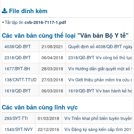
File đính kèm
Tải tập tin
cvb-2016-7117-1.pdf
Các văn bản cùng thể loại
"Văn bản Bộ Y tế"
4038/QĐ-BYT
21/08/2021
Quyết định số 4038/QĐ-BYT ngày 2
2318/QĐ-BYT
06/04/2018
2318/QĐ-BYT V/v công bố thủ tục 
1677/BYT-BH
28/03/2018
V/v Hướng dẫn giải quyết một số 
138/CNTT-TTUD
27/03/2018
V/v Giới thiệu phần mềm tra cứu 
1619/QĐ-BYT
06/03/2018
1619/QĐ-BYT V/v ban hành kế hoạc
Các văn bản cùng lĩnh vực
293/SYT-TTr
01/03/2018
V/v Triển khai phổ biến tuyên truyền 
1540/SYT-NVY
22/12/2016
V/v Đăng ký sáng kiến cấp tỉnh 2017