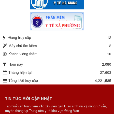
Đang truy cập
12
Máy chủ tìm kiếm
2
Khách viếng thăm
10
Hôm nay
2,080
Tháng hiện tại
27,603
Tổng lượt truy cập
4,221,585
TIN TỨC MỚI CẬP NHẬT
Tập huấn an toàn tiêm vắc xin viên gan B sơ sinh và kỹ năng tư vấn,
truyền thông tại Trung tâm y tế khu vực Đồng Văn