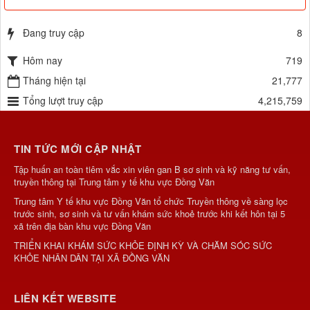
Đang truy cập
8
Hôm nay
719
Tháng hiện tại
21,777
Tổng lượt truy cập
4,215,759
TIN TỨC MỚI CẬP NHẬT
Tập huấn an toàn tiêm vắc xin viên gan B sơ sinh và kỹ năng tư vấn,
truyền thông tại Trung tâm y tế khu vực Đồng Văn
Trung tâm Y tế khu vực Đồng Văn tổ chức Truyền thông về sàng lọc
trước sinh, sơ sinh và tư vấn khám sức khoẻ trước khi kết hôn tại 5
xã trên địa bàn khu vực Đồng Văn
TRIỂN KHAI KHÁM SỨC KHỎE ĐỊNH KỲ VÀ CHĂM SÓC SỨC
KHỎE NHÂN DÂN TẠI XÃ ĐỒNG VĂN
LIÊN KẾT WEBSITE