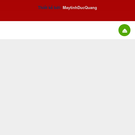
Thiết kế bởi:
MaytinhDucQuan
g