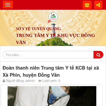
SỞ Y TẾ TUYÊN QUANG
TRUNG TÂM Y TẾ KHU VỰC ĐỒNG
VĂN
Đoàn thanh niên Trung tâm Y tế KCB tại xã
Xà Phìn, huyện Đồng Văn
Người đăng: admin
Lượt xem: 0