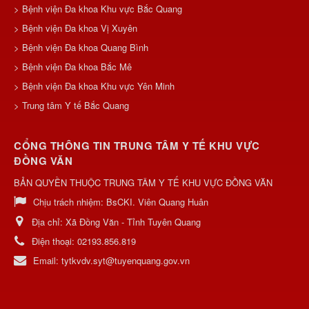
> Bệnh viện Đa khoa Khu vực Bắc Quang
> Bệnh viện Đa khoa Vị Xuyên
> Bệnh viện Đa khoa Quang Bình
> Bệnh viện Đa khoa Bắc Mê
> Bệnh viện Đa khoa Khu vực Yên Minh
> Trung tâm Y tế Bắc Quang
CỔNG THÔNG TIN TRUNG TÂM Y TẾ KHU VỰC
ĐỒNG VĂN
BẢN QUYỀN THUỘC TRUNG TÂM Y TẾ KHU VỰC ĐỒNG VĂN
Chịu trách nhiệm:
BsCKI. Viên Quang Huân
Địa chỉ:
Xã Đồng Văn - Tỉnh Tuyên Quang
Điện thoại:
02193.856.819
Email:
tytkvdv.syt@tuyenquang.gov.vn