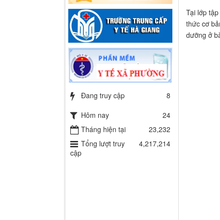
Tại lớp tậ
thức cơ bả
dưỡng ở bà
Đang truy cập
8
Hôm nay
24
Tháng hiện tại
23,232
Tổng lượt truy
4,217,214
cập