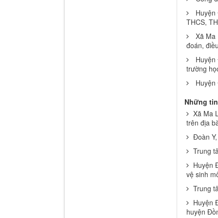
Huyện 
THCS, THP
Xã Ma L
đoán, điều
Huyện Đ
trường họ
Huyện 
Những tin
Xã Ma L
trên địa b
Đoàn Y,
Trung t
Huyện Đ
vệ sinh mô
Trung t
Huyện Đ
huyện Đồ