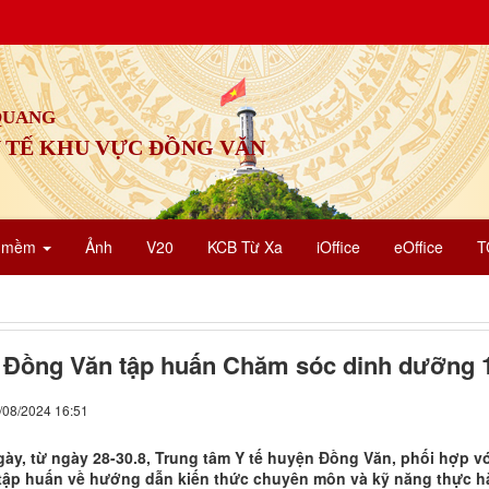
 QUANG
 TẾ KHU VỰC ĐỒNG VĂN
n mềm
Ảnh
V20
KCB Từ Xa
iOffice
eOffice
T
Đồng Văn tập huấn Chăm sóc dinh dưỡng 1
/08/2024 16:51
gày, từ ngày 28-30.8, Trung tâm Y tế huyện Đồng Văn, phối hợp vớ
tập huấn về hướng dẫn kiến thức chuyên môn và kỹ năng thực hà