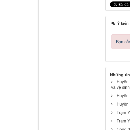
Ý kiến
Bạn cần
Những tin
Huyện 
và vệ sinh
Huyện Đ
Huyện 
Trạm Y
Trạm Y 
Công đo