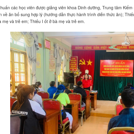
p huấn các học viên được giảng viên khoa Dinh dưỡng, Trung tâm Kiểm s
n về ăn bổ sung hợp lý (hướng dẫn thực hành trình diễn thức ăn); Thiế
 mẹ và trẻ em; Thiếu I ốt ở bà mẹ và trẻ em.