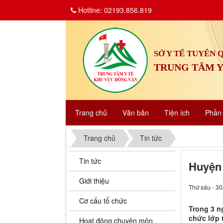
Hotline: 02193.856.819
SỞ Y TẾ TUYÊN
TRUNG TÂM Y
Trang chủ
Văn bản
Tiện ích
Phầ
Trang chủ
Tin tức
Tin tức
Huyện 
Giới thiệu
Thứ sáu - 30
Cơ cấu tổ chức
Trong 3 n
chức lớp 
Hoạt động chuyên môn