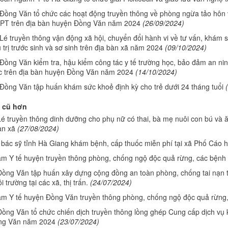
Đồng Văn tổ chức các hoạt động truyền thông về phòng ngừa tảo hôn 
T trên địa bàn huyện Đồng Văn năm 2024
(26/09/2024)
é truyền thông vận động xã hội, chuyển đổi hành vi về tư vấn, khám s
 trị trước sinh và sơ sinh trên địa bàn xã năm 2024
(09/10/2024)
ồng Văn kiểm tra, hậu kiểm công tác y tế trường học, bảo đảm an nin
c trên địa bàn huyện Đồng Văn năm 2024
(14/10/2024)
Đồng Văn tập huấn khám sức khoẻ định kỳ cho trẻ dưới 24 tháng tuổi
 cũ hơn
é truyền thông dinh dưỡng cho phụ nữ có thai, bà mẹ nuôi con bú và ăn
àn xã
(27/08/2024)
 bác sỹ tỉnh Hà Giang khám bệnh, cấp thuốc miễn phí tại xã Phố Cáo
âm Y tế huyện truyền thông phòng, chống ngộ độc quả rừng, các bệnh
ồng Văn tập huấn xây dựng cộng đồng an toàn phòng, chống tai nạn t
i trường tại các xã, thị trấn.
(24/07/2024)
âm Y tế huyện Đồng Văn truyền thông phòng, chống ngộ độc quả rừng
ồng Văn tổ chức chiến dịch truyền thông lồng ghép Cung cấp dịch vụ 
ng Văn năm 2024
(23/07/2024)