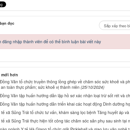
 bạn đọc
 đăng nhập thành viên để có thể bình luận bài viết này
 mới hơn
Đồng Văn tổ chức truyền thông lồng ghép về chăm sóc sức khoẻ và p
 an toàn thực phẩm; sức khoẻ vị thành niên
(25/10/2024)
ồng Văn tập huấn hướng dẫn lập hồ sơ xác nhận loại trừ sốt rét và chẩ
Đồng Văn tập huấn hướng dẫn triển khai các hoạt động Dinh dưỡng h
 tế xã Sủng Trái tổ chức tư vấn, khám sàng lọc bệnh Tăng huyết áp và
tế xã Sủng Trái thực hiện tốt công tác chăm sóc sản phụ sau sinh tại 
àn ngành Y tế Hà Giang tổ chức giải Pickleball và giao lưu văn nghệ 