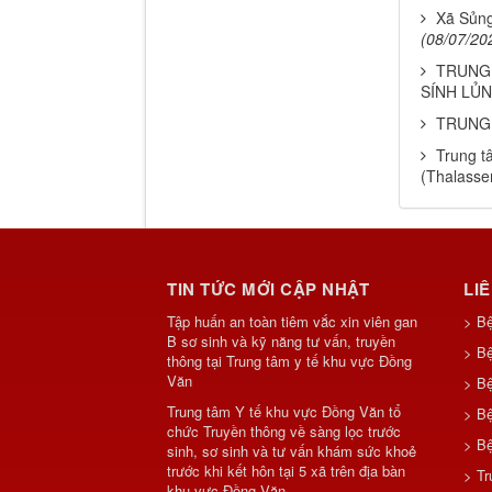
Xã Sủng
(08/07/20
TRUNG 
SÍNH LỦ
TRUNG
Trung t
(Thalasse
TIN TỨC MỚI CẬP NHẬT
LI
Tập huấn an toàn tiêm vắc xin viên gan
> B
B sơ sinh và kỹ năng tư vấn, truyền
> Bệ
thông tại Trung tâm y tế khu vực Đồng
Văn
> Bệ
Trung tâm Y tế khu vực Đồng Văn tổ
> B
chức Truyền thông về sàng lọc trước
> Bệ
sinh, sơ sinh và tư vấn khám sức khoẻ
trước khi kết hôn tại 5 xã trên địa bàn
> Tr
khu vực Đồng Văn