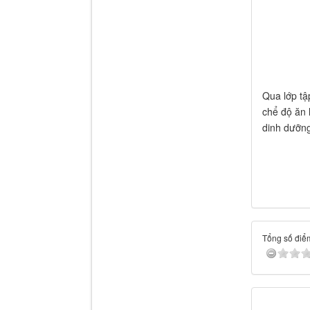
Qua lớp tậ
chể độ ăn 
dinh dưỡng
Tổng số điểm