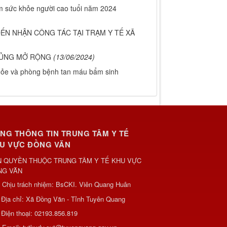
ám sức khỏe người cao tuổi năm 2024
ẾN NHẬN CÔNG TÁC TẠI TRẠM Y TẾ XÃ
HỦNG MỞ RỘNG
(13/06/2024)
khỏe và phòng bệnh tan máu bẩm sinh
NG THÔNG TIN TRUNG TÂM Y TẾ
U VỰC ĐỒNG VĂN
 QUYỀN THUỘC TRUNG TÂM Y TẾ KHU VỰC
NG VĂN
Chịu trách nhiệm:
BsCKI. Viên Quang Huân
Địa chỉ:
Xã Đồng Văn - Tỉnh Tuyên Quang
Điện thoại:
02193.856.819