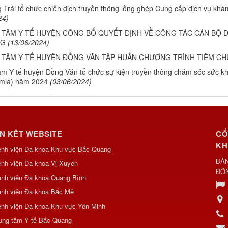
 Trái tổ chức chiến dịch truyền thông lồng ghép Cung cấp dịch vụ kh
24)
TÂM Y TẾ HUYỆN CÔNG BỐ QUYẾT ĐỊNH VỀ CÔNG TÁC CÁN BỘ Đ
NG
(13/06/2024)
 TÂM Y TẾ HUYỆN ĐỒNG VĂN TẬP HUẤN CHƯƠNG TRÌNH TIÊM C
âm Y tế huyện Đồng Văn tổ chức sự kiện truyền thông chăm sóc sức 
mia) năm 2024
(03/06/2024)
ÊN KẾT WEBSITE
CỔ
KH
ệnh viện Đa khoa Khu vực Bắc Quang
BẢN
nh viện Đa khoa Vị Xuyên
ĐỒ
nh viện Đa khoa Quang Bình
ệnh viện Đa khoa Bắc Mê
nh viện Đa khoa Khu vực Yên Minh
ung tâm Y tế Bắc Quang