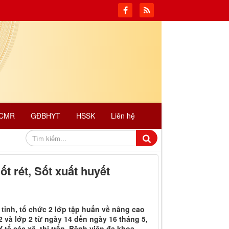
CMR
GĐBHYT
HSSK
Liên hệ
 rét, Sốt xuất huyết
tỉnh, tổ chức 2 lớp tập huấn về nâng cao
2 và lớp 2 từ ngày 14 đến ngày 16 tháng 5,
 tế các xã, thị trấn, Bệnh viện đa khoa