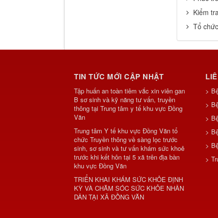
Kiểm tr
Tổ chức
TIN TỨC MỚI CẬP NHẬT
LI
Tập huấn an toàn tiêm vắc xin viên gan
> B
B sơ sinh và kỹ năng tư vấn, truyền
> Bệ
thông tại Trung tâm y tế khu vực Đồng
Văn
> Bệ
Trung tâm Y tế khu vực Đồng Văn tổ
> B
chức Truyền thông về sàng lọc trước
> Bệ
sinh, sơ sinh và tư vấn khám sức khoẻ
trước khi kết hôn tại 5 xã trên địa bàn
> Tr
khu vực Đồng Văn
TRIỂN KHAI KHÁM SỨC KHỎE ĐỊNH
KỲ VÀ CHĂM SÓC SỨC KHỎE NHÂN
DÂN TẠI XÃ ĐỒNG VĂN