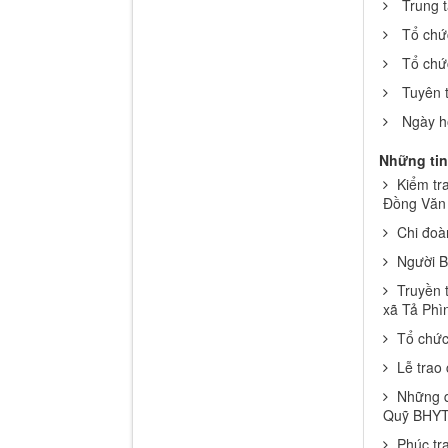
Trung 
Tổ chứ
Tổ chứ
Tuyên 
Ngày hộ
Những tin
Kiểm tr
Đồng Văn
Chi đoà
Người B
Truyền 
xã Tả Phì
Tổ chức
Lễ trao
Những q
Quỹ BHY
Phúc tr