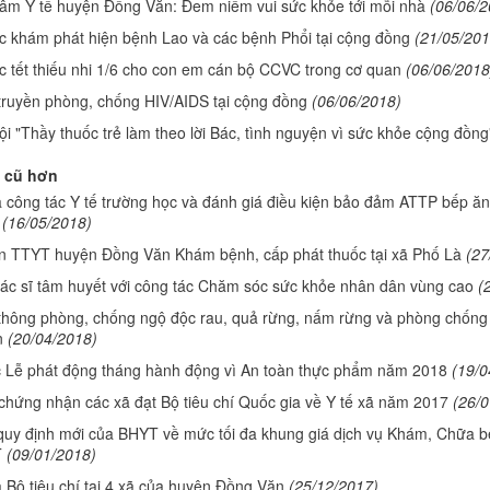
tâm Y tế huyện Đồng Văn: Đem niềm vui sức khỏe tới mỗi nhà
(06/06/2
c khám phát hiện bệnh Lao và các bệnh Phổi tại cộng đồng
(21/05/201
c tết thiếu nhi 1/6 cho con em cán bộ CCVC trong cơ quan
(06/06/2018
truyền phòng, chống HIV/AIDS tại cộng đồng
(06/06/2018)
i "Thầy thuốc trẻ làm theo lời Bác, tình nguyện vì sức khỏe cộng đồng
 cũ hơn
a công tác Y tế trường học và đánh giá điều kiện bảo đảm ATTP bếp ăn
(16/05/2018)
n TTYT huyện Đồng Văn Khám bệnh, cấp phát thuốc tại xã Phố Là
(27
ác sĩ tâm huyết với công tác Chăm sóc sức khỏe nhân dân vùng cao
(
thông phòng, chống ngộ độc rau, quả rừng, nấm rừng và phòng chống
n
(20/04/2018)
 Lễ phát động tháng hành động vì An toàn thực phẩm năm 2018
(19/0
 chứng nhận các xã đạt Bộ tiêu chí Quốc gia về Y tế xã năm 2017
(26/0
uy định mới của BHYT về mức tối đa khung giá dịch vụ Khám, Chữa b
T
(09/01/2018)
a Bộ tiêu chí tại 4 xã của huyện Đồng Văn
(25/12/2017)