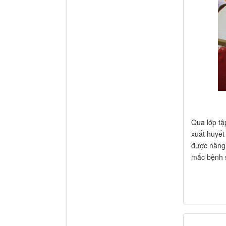
Qua lớp tậ
xuất huyết
được nâng 
mắc bệnh s