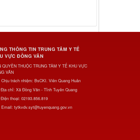
NG THÔNG TIN TRUNG TÂM Y TẾ
U VỰC ĐỒNG VĂN
 QUYỀN THUỘC TRUNG TÂM Y TẾ KHU VỰC
NG VĂN
Chịu trách nhiệm:
BsCKI. Viên Quang Huân
Địa chỉ:
Xã Đồng Văn - Tỉnh Tuyên Quang
Điện thoại:
02193.856.819
Email:
tytkvdv.syt@tuyenquang.gov.vn