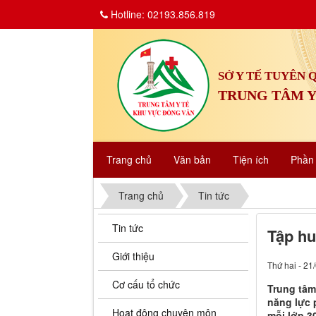
Hotline: 02193.856.819
SỞ Y TẾ TUYÊN
TRUNG TÂM Y
Trang chủ
Văn bản
Tiện ích
Phầ
Trang chủ
Tin tức
Tin tức
Tập hu
Giới thiệu
Thứ hai - 21
Cơ cấu tổ chức
Trung tâm
năng lực 
Hoạt động chuyên môn
mỗi lớp 30