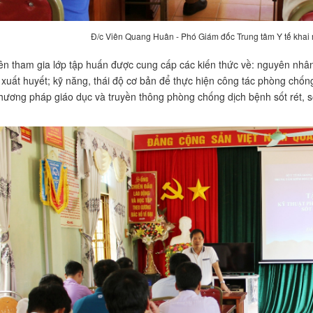
Đ/c Viên Quang Huân - Phó Giám đốc Trung tâm Y tế khai 
ên tham gia lớp tập huấn được cung cấp các kiến thức về: nguyên nhâ
t xuất huyết; kỹ năng, thái độ cơ bản để thực hiện công tác phòng chống
hương pháp giáo dục và truyền thông phòng chống dịch bệnh sốt rét, số