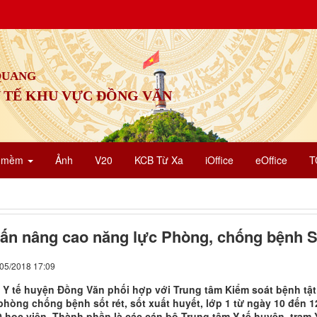
 QUANG
 TẾ KHU VỰC ĐỒNG VĂN
n mềm
Ảnh
V20
KCB Từ Xa
iOffice
eOffice
T
ấn nâng cao năng lực Phòng, chống bệnh Sốt
/05/2018 17:09
 Y tế huyện Đồng Văn phối hợp với Trung tâm Kiểm soát bệnh tật 
phòng chống bệnh sốt rét, sốt xuất huyết, lớp 1 từ ngày 10 đến 1
 học viên. Thành phần là các cán bộ Trung tâm Y tế huyện, trạm Y