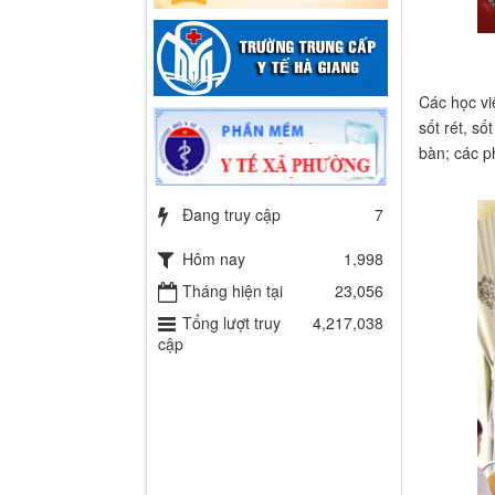
Các học vi
sốt rét, số
bàn; các p
Đang truy cập
7
Hôm nay
1,998
Tháng hiện tại
23,056
Tổng lượt truy
4,217,038
cập