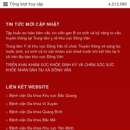
Tổng lượt truy cập
4,213,580
TIN TỨC MỚI CẬP NHẬT
Tập huấn an toàn tiêm vắc xin viên gan B sơ sinh và kỹ năng tư vấn,
truyền thông tại Trung tâm y tế khu vực Đồng Văn
Trung tâm Y tế khu vực Đồng Văn tổ chức Truyền thông về sàng lọc
trước sinh, sơ sinh và tư vấn khám sức khoẻ trước khi kết hôn tại 5
xã trên địa bàn khu vực Đồng Văn
TRIỂN KHAI KHÁM SỨC KHỎE ĐỊNH KỲ VÀ CHĂM SÓC SỨC
KHỎE NHÂN DÂN TẠI XÃ ĐỒNG VĂN
LIÊN KẾT WEBSITE
> Bệnh viện Đa khoa Khu vực Bắc Quang
> Bệnh viện Đa khoa Vị Xuyên
> Bệnh viện Đa khoa Quang Bình
> Bệnh viện Đa khoa Bắc Mê
> Bệnh viện Đa khoa Khu vực Yên Minh