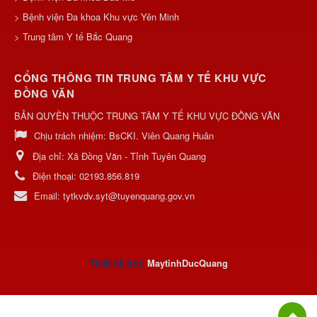
> Bệnh viện Đa khoa Khu vực Yên Minh
> Trung tâm Y tế Bắc Quang
CỔNG THÔNG TIN TRUNG TÂM Y TẾ KHU VỰC
ĐỒNG VĂN
BẢN QUYỀN THUỘC TRUNG TÂM Y TẾ KHU VỰC ĐỒNG VĂN
Chịu trách nhiệm:
BsCKI. Viên Quang Huân
Địa chỉ:
Xã Đồng Văn - Tỉnh Tuyên Quang
Điện thoại:
02193.856.819
Email:
tytkvdv.syt@tuyenquang.gov.vn
Thiết kế bởi:
MaytinhDucQuan
g