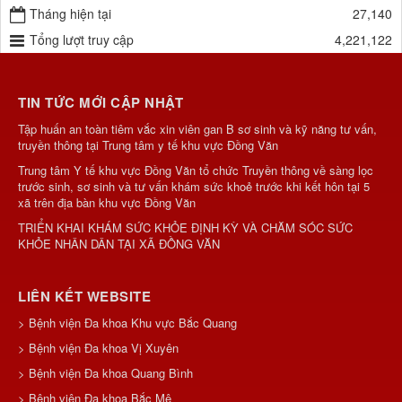
Tháng hiện tại
27,140
Tổng lượt truy cập
4,221,122
TIN TỨC MỚI CẬP NHẬT
Tập huấn an toàn tiêm vắc xin viên gan B sơ sinh và kỹ năng tư vấn,
truyền thông tại Trung tâm y tế khu vực Đồng Văn
Trung tâm Y tế khu vực Đồng Văn tổ chức Truyền thông về sàng lọc
trước sinh, sơ sinh và tư vấn khám sức khoẻ trước khi kết hôn tại 5
xã trên địa bàn khu vực Đồng Văn
TRIỂN KHAI KHÁM SỨC KHỎE ĐỊNH KỲ VÀ CHĂM SÓC SỨC
KHỎE NHÂN DÂN TẠI XÃ ĐỒNG VĂN
LIÊN KẾT WEBSITE
> Bệnh viện Đa khoa Khu vực Bắc Quang
> Bệnh viện Đa khoa Vị Xuyên
> Bệnh viện Đa khoa Quang Bình
> Bệnh viện Đa khoa Bắc Mê