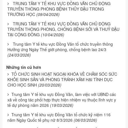
TRUNG TÂM Y TẾ KHU VỰC ĐỒNG VĂN CHỦ ĐỘNG
TRUYỀN THÔNG PHÒNG BỆNH THỦY ĐẬU TRONG
TRƯỜNG HỌC
(09/04/2026)
TRUNG TÂM Y TẾ KHU VỰC ĐỒNG VĂN CHỦ ĐỘNG
TRUYỀN THÔNG PHÒNG, CHỐNG BỆNH SỞI VÀ THUỶ ĐẬU
TẠI CỘNG ĐỒNG
(10/04/2026)
Trung tâm Y tế khu vực Đồng Văn tổ chức truyền thông
Hưởng ứng Ngày Thế giới phòng, chống bệnh lao 24/3
(24/03/2026)
Những tin cũ hơn
TỔ CHỨC SINH HOẠT NGOẠI KHÓA VỀ CHĂM SÓC SỨC
KHỎE SINH SẢN VÀ PHÒNG TRÁNH XÂM HẠI TÌNH DỤC
CHO HỌC SINH
(20/03/2026)
Trung tâm Y tế khu vực Đồng Văn, làm việc với UBND các
xã về công tác phối hợp thực hiện nhiệm vụ thuộc lĩnh vực y
tế dự phòng năm 2026
(19/03/2026)
Trung tâm Y tế khu vực Đồng Văn tổ chức kỷ niệm 116
năm Ngày Quốc tế phụ nữ 8/3/2026
(06/03/2026)