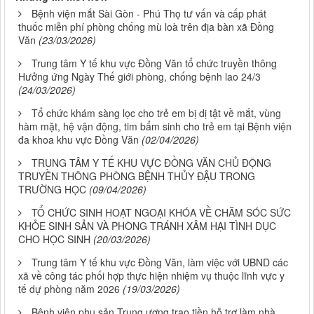
Bệnh viện mắt Sài Gòn - Phú Thọ tư vấn và cấp phát
thuốc miễn phí phòng chống mù loà trên địa bàn xã Đồng
Văn
(23/03/2026)
Trung tâm Y tế khu vực Đồng Văn tổ chức truyền thông
Hưởng ứng Ngày Thế giới phòng, chống bệnh lao 24/3
(24/03/2026)
Tổ chức khám sàng lọc cho trẻ em bị dị tật về mắt, vùng
hàm mặt, hệ vận động, tim bẩm sinh cho trẻ em tại Bệnh viện
đa khoa khu vực Đồng Văn
(02/04/2026)
TRUNG TÂM Y TẾ KHU VỰC ĐỒNG VĂN CHỦ ĐỘNG
TRUYỀN THÔNG PHÒNG BỆNH THỦY ĐẬU TRONG
TRƯỜNG HỌC
(09/04/2026)
TỔ CHỨC SINH HOẠT NGOẠI KHÓA VỀ CHĂM SÓC SỨC
KHỎE SINH SẢN VÀ PHÒNG TRÁNH XÂM HẠI TÌNH DỤC
CHO HỌC SINH
(20/03/2026)
Trung tâm Y tế khu vực Đồng Văn, làm việc với UBND các
xã về công tác phối hợp thực hiện nhiệm vụ thuộc lĩnh vực y
tế dự phòng năm 2026
(19/03/2026)
Bệnh viện phụ sản Trung ương trao tiền hỗ trợ làm nhà