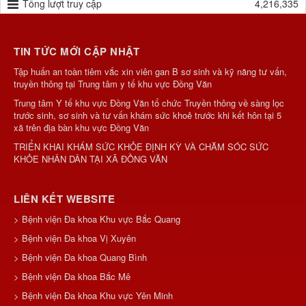
Tổng lượt truy cập
4,216,335
TIN TỨC MỚI CẬP NHẬT
Tập huấn an toàn tiêm vắc xin viên gan B sơ sinh và kỹ năng tư vấn,
truyền thông tại Trung tâm y tế khu vực Đồng Văn
Trung tâm Y tế khu vực Đồng Văn tổ chức Truyền thông về sàng lọc
trước sinh, sơ sinh và tư vấn khám sức khoẻ trước khi kết hôn tại 5
xã trên địa bàn khu vực Đồng Văn
TRIỂN KHAI KHÁM SỨC KHỎE ĐỊNH KỲ VÀ CHĂM SÓC SỨC
KHỎE NHÂN DÂN TẠI XÃ ĐỒNG VĂN
LIÊN KẾT WEBSITE
> Bệnh viện Đa khoa Khu vực Bắc Quang
> Bệnh viện Đa khoa Vị Xuyên
> Bệnh viện Đa khoa Quang Bình
> Bệnh viện Đa khoa Bắc Mê
> Bệnh viện Đa khoa Khu vực Yên Minh