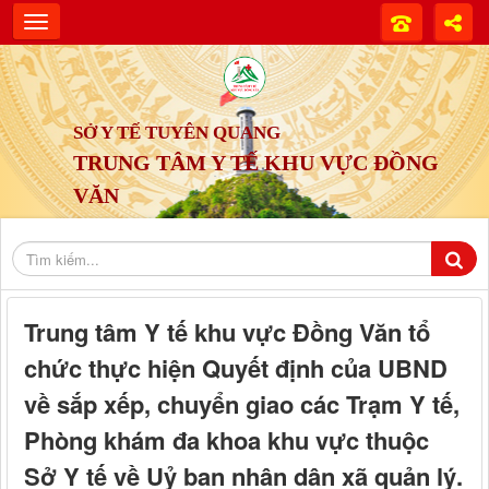
SỞ Y TẾ TUYÊN QUANG
TRUNG TÂM Y TẾ KHU VỰC ĐỒNG
VĂN
Trung tâm Y tế khu vực Đồng Văn tổ
chức thực hiện Quyết định của UBND
về sắp xếp, chuyển giao các Trạm Y tế,
Phòng khám đa khoa khu vực thuộc
Sở Y tế về Uỷ ban nhân dân xã quản lý.