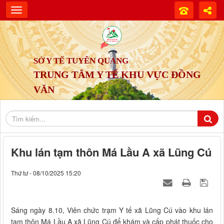
SỞ Y TẾ TUYÊN QUANG
TRUNG TÂM Y TẾ KHU VỰC ĐỒNG
VĂN
Khu lán tạm thôn Má Lầu A xã Lũng Cú
Thứ tư - 08/10/2025 15:20
Sáng ngày 8.10, Viên chức trạm Y tế xã Lũng Cú vào khu lán
tạm thôn Má Lầu A xã Lũng Cú để khám và cấp phát thuốc cho