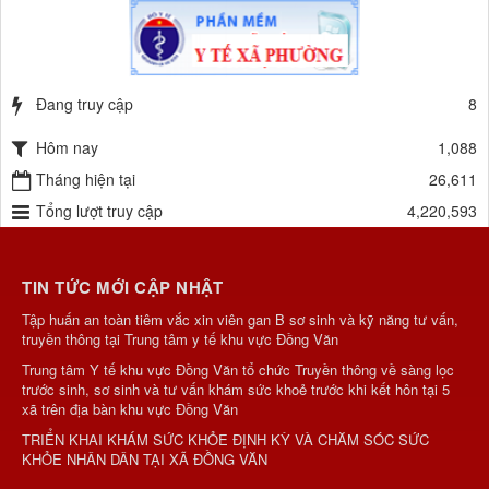
Đang truy cập
8
Hôm nay
1,088
Tháng hiện tại
26,611
Tổng lượt truy cập
4,220,593
TIN TỨC MỚI CẬP NHẬT
Tập huấn an toàn tiêm vắc xin viên gan B sơ sinh và kỹ năng tư vấn,
truyền thông tại Trung tâm y tế khu vực Đồng Văn
Trung tâm Y tế khu vực Đồng Văn tổ chức Truyền thông về sàng lọc
trước sinh, sơ sinh và tư vấn khám sức khoẻ trước khi kết hôn tại 5
xã trên địa bàn khu vực Đồng Văn
TRIỂN KHAI KHÁM SỨC KHỎE ĐỊNH KỲ VÀ CHĂM SÓC SỨC
KHỎE NHÂN DÂN TẠI XÃ ĐỒNG VĂN