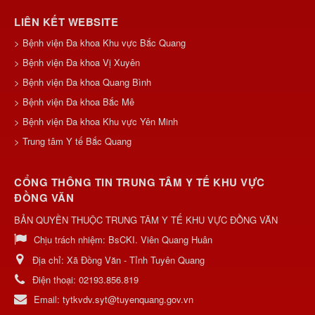
LIÊN KẾT WEBSITE
> Bệnh viện Đa khoa Khu vực Bắc Quang
> Bệnh viện Đa khoa Vị Xuyên
> Bệnh viện Đa khoa Quang Bình
> Bệnh viện Đa khoa Bắc Mê
> Bệnh viện Đa khoa Khu vực Yên Minh
> Trung tâm Y tế Bắc Quang
CỔNG THÔNG TIN TRUNG TÂM Y TẾ KHU VỰC
ĐỒNG VĂN
BẢN QUYỀN THUỘC TRUNG TÂM Y TẾ KHU VỰC ĐỒNG VĂN
Chịu trách nhiệm:
BsCKI. Viên Quang Huân
Địa chỉ:
Xã Đồng Văn - Tỉnh Tuyên Quang
Điện thoại:
02193.856.819
Email:
tytkvdv.syt@tuyenquang.gov.vn