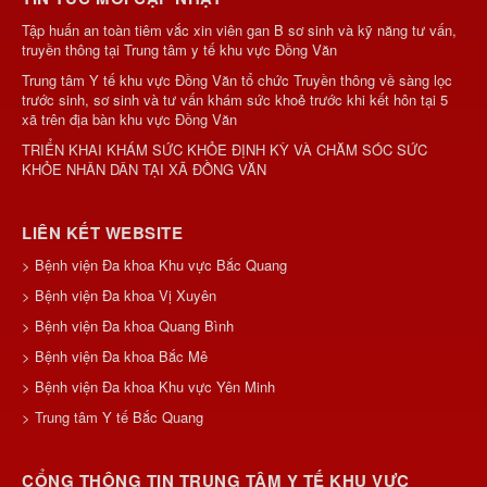
Tập huấn an toàn tiêm vắc xin viên gan B sơ sinh và kỹ năng tư vấn,
truyền thông tại Trung tâm y tế khu vực Đồng Văn
Trung tâm Y tế khu vực Đồng Văn tổ chức Truyền thông về sàng lọc
trước sinh, sơ sinh và tư vấn khám sức khoẻ trước khi kết hôn tại 5
xã trên địa bàn khu vực Đồng Văn
TRIỂN KHAI KHÁM SỨC KHỎE ĐỊNH KỲ VÀ CHĂM SÓC SỨC
KHỎE NHÂN DÂN TẠI XÃ ĐỒNG VĂN
LIÊN KẾT WEBSITE
> Bệnh viện Đa khoa Khu vực Bắc Quang
> Bệnh viện Đa khoa Vị Xuyên
> Bệnh viện Đa khoa Quang Bình
> Bệnh viện Đa khoa Bắc Mê
> Bệnh viện Đa khoa Khu vực Yên Minh
> Trung tâm Y tế Bắc Quang
CỔNG THÔNG TIN TRUNG TÂM Y TẾ KHU VỰC