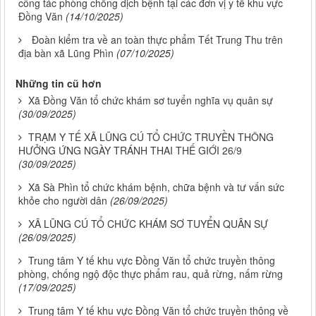
công tác phòng chống dịch bệnh tại các đơn vị y tế khu vực
Đồng Văn
(14/10/2025)
Đoàn kiểm tra về an toàn thực phẩm Tết Trung Thu trên
địa bàn xã Lũng Phìn
(07/10/2025)
Những tin cũ hơn
Xã Đồng Văn tổ chức khám sơ tuyển nghĩa vụ quân sự
(30/09/2025)
TRẠM Y TẾ XÃ LŨNG CÚ TỔ CHỨC TRUYỀN THÔNG
HƯỞNG ỨNG NGÀY TRÁNH THAI THẾ GIỚI 26/9
(30/09/2025)
Xã Sà Phìn tổ chức khám bệnh, chữa bệnh và tư vấn sức
khỏe cho người dân
(26/09/2025)
XÃ LŨNG CÚ TỔ CHỨC KHÁM SƠ TUYỂN QUÂN SỰ
(26/09/2025)
Trung tâm Y tế khu vực Đồng Văn tổ chức truyền thông
phòng, chống ngộ độc thực phẩm rau, quả rừng, nấm rừng
(17/09/2025)
Trung tâm Y tế khu vực Đồng Văn tổ chức truyền thông về