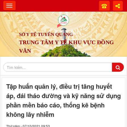
SỞ Y TẾ TUYÊN QUANG
TRUNG TÂM Y TẾ KHU VỰC ĐỒNG
VĂN
Tập huấn quản lý, điều trị tăng huyết
áp, đái tháo đường và kỹ năng sử dụng
phần mền báo cáo, thống kê bệnh
không lây nhiễm
Thứ năm - 07/10/2021 09:53