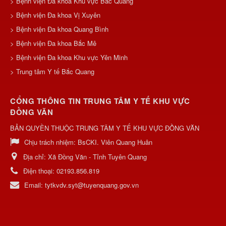
> Bệnh viện Đa khoa Khu vực Bắc Quang
> Bệnh viện Đa khoa Vị Xuyên
> Bệnh viện Đa khoa Quang Bình
> Bệnh viện Đa khoa Bắc Mê
> Bệnh viện Đa khoa Khu vực Yên Minh
> Trung tâm Y tế Bắc Quang
CỔNG THÔNG TIN TRUNG TÂM Y TẾ KHU VỰC
ĐỒNG VĂN
BẢN QUYỀN THUỘC TRUNG TÂM Y TẾ KHU VỰC ĐỒNG VĂN
Chịu trách nhiệm:
BsCKI. Viên Quang Huân
Địa chỉ:
Xã Đồng Văn - Tỉnh Tuyên Quang
Điện thoại:
02193.856.819
Email:
tytkvdv.syt@tuyenquang.gov.vn