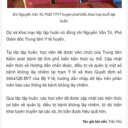
Đ/c Nguyễn Văn Từ, PGĐ TTYT huyện phát biểu khai mạc buổi tập
huấn.
Dự và khai mạc lớp tập huấn có đồng chí Nguyễn Văn Từ, Phó
Giám đốc Trung tâm Y tế huyện.
Tại lớp tập huấn, học viên đã được viên chức của Trung tâm
Kiểm soát bệnh tật tỉnh phổ biến kiến thức cụ thể: Cập nhật
kiến thức về Hướng dẫn chẩn đoán, điều trị và quản lý một số
bệnh không lây nhiễm tại trạm Y tế xã theo Quyết định số
5904/QĐ-BYT của Bộ Y tế; hướng dẫn nhập dữ liệu trên phần
mền báo cáo thống kê bệnh không lây nhiễm.
Qua lớp tập huấn, các học viên đã được cập nhật các kiến thức
cơ bản về quản lý, điều trị bệnh không lây nhiễm, từ đó triển
khai tuyên truyền tại các xã, thị trấn được hiệu quả hơn.
Tác giả bài viết:
Trần Nhị