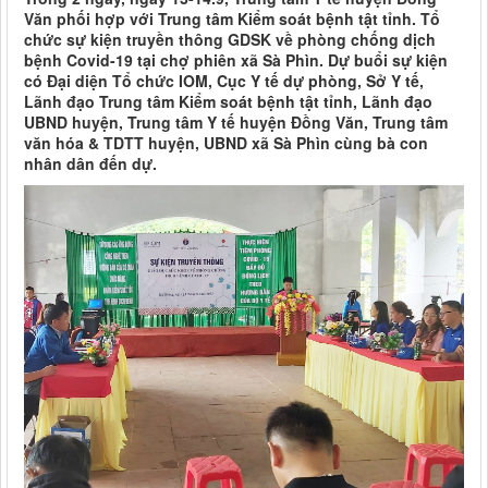
Văn phối hợp với Trung tâm Kiểm soát bệnh tật tỉnh. Tổ
chức sự kiện truyền thông GDSK về phòng chống dịch
bệnh Covid-19 tại chợ phiên xã Sà Phìn. Dự buổi sự kiện
có Đại diện Tổ chức IOM, Cục Y tế dự phòng, Sở Y tế,
Lãnh đạo Trung tâm Kiểm soát bệnh tật tỉnh, Lãnh đạo
UBND huyện, Trung tâm Y tế huyện Đồng Văn, Trung tâm
văn hóa & TDTT huyện, UBND xã Sà Phìn cùng bà con
nhân dân đến dự.