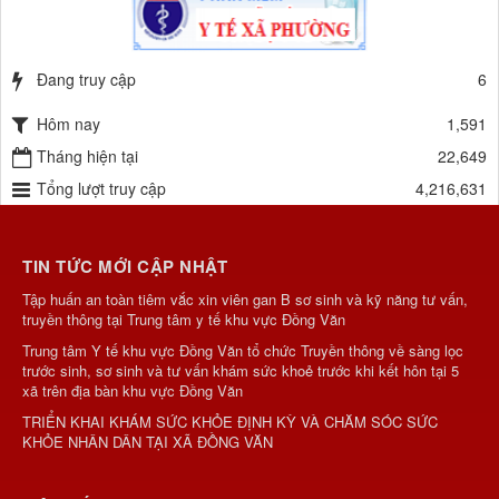
Đang truy cập
6
Hôm nay
1,591
Tháng hiện tại
22,649
Tổng lượt truy cập
4,216,631
TIN TỨC MỚI CẬP NHẬT
Tập huấn an toàn tiêm vắc xin viên gan B sơ sinh và kỹ năng tư vấn,
truyền thông tại Trung tâm y tế khu vực Đồng Văn
Trung tâm Y tế khu vực Đồng Văn tổ chức Truyền thông về sàng lọc
trước sinh, sơ sinh và tư vấn khám sức khoẻ trước khi kết hôn tại 5
xã trên địa bàn khu vực Đồng Văn
TRIỂN KHAI KHÁM SỨC KHỎE ĐỊNH KỲ VÀ CHĂM SÓC SỨC
KHỎE NHÂN DÂN TẠI XÃ ĐỒNG VĂN