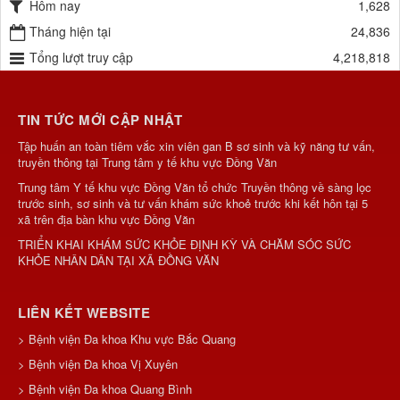
Hôm nay
1,628
Tháng hiện tại
24,836
Tổng lượt truy cập
4,218,818
TIN TỨC MỚI CẬP NHẬT
Tập huấn an toàn tiêm vắc xin viên gan B sơ sinh và kỹ năng tư vấn,
truyền thông tại Trung tâm y tế khu vực Đồng Văn
Trung tâm Y tế khu vực Đồng Văn tổ chức Truyền thông về sàng lọc
trước sinh, sơ sinh và tư vấn khám sức khoẻ trước khi kết hôn tại 5
xã trên địa bàn khu vực Đồng Văn
TRIỂN KHAI KHÁM SỨC KHỎE ĐỊNH KỲ VÀ CHĂM SÓC SỨC
KHỎE NHÂN DÂN TẠI XÃ ĐỒNG VĂN
LIÊN KẾT WEBSITE
> Bệnh viện Đa khoa Khu vực Bắc Quang
> Bệnh viện Đa khoa Vị Xuyên
> Bệnh viện Đa khoa Quang Bình