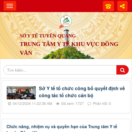
SỞ Y TẾ TUYÊN QUANG
TRUNG TÂM Y TẾ KHU VỰC ĐỒNG
VĂN
Sở Y tế tổ chức công bố quyết định về
công tác tổ chức cán bộ
04/12/2024 11:22:36 AM
Đã xem: 1727
Phản hồi: 0
Chức năng, nhiệm vụ và quyền hạn của Trung tâm Y tế