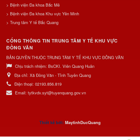
> Bệnh viện Đa khoa Bắc Mê
> Bệnh viện Đa khoa Khu vực Yên Minh
> Trung tâm Y tế Bắc Quang
CỔNG THÔNG TIN TRUNG TÂM Y TẾ KHU VỰC
ĐỒNG VĂN
BẢN QUYỀN THUỘC TRUNG TÂM Y TẾ KHU VỰC ĐỒNG VĂN
Chịu trách nhiệm:
BsCKI. Viên Quang Huân
Địa chỉ:
Xã Đồng Văn - Tỉnh Tuyên Quang
Điện thoại:
02193.856.819
Email:
tytkvdv.syt@tuyenquang.gov.vn
Thiết kế bởi:
MaytinhDucQuan
g