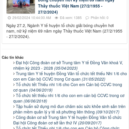
Thầy thuốc Việt Nam (27/2/1955 -
27/2/2024)
29/02/2024 10:44:00 AM
Đã xem: 1385
Phản hồi: 0
Ngày 27.2, Ngành Y tế huyện tổ chức giải bóng chuyền hơi
nam, nữ kỷ niệm 69 năm ngày Thầy thuốc Việt Nam (27/2/1955
- 27/2/2024).
Các tin khác
Đại hội Công đoàn cơ sở Trung tâm Y tế Đồng Văn khoá V,
nhiệm kỳ 2023 - 2028
(05/04/2023)
Trung tâm Y tế huyện Đồng Văn tổ chức tết thiếu Nhi 1/6 cho
con em Cán bộ CCVC trong Cơ quan
(31/05/2022)
Tổ chức tết Thiếu nhi 1/6 cho Con em Cán bộ CCVC trong
cơ quan
(04/06/2019)
Tổ chức tết thiếu nhi 1/6 cho con em cán bộ CCVC trong cơ
quan
(06/06/2018)
Tập huấn sử dụng mô đun chăm sóc sức khỏe sinh sản trên
phần mềm quản lý y tế xã phường liên thông
(09/10/2017)
Công đoàn cơ sở Trung tâm Y tế huyện Đồng Văn tổ chức
Đại hội Công đoàn cơ sở lần thứ IV
(20/09/2017)
Tổ chức tết Thiếu nhi 1/6 cho con em Cán bộ Công chức,