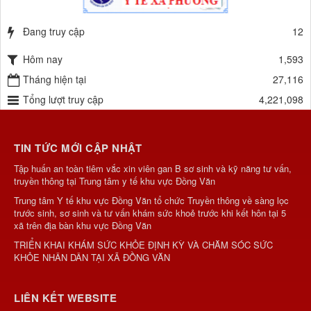
Đang truy cập
12
Hôm nay
1,593
Tháng hiện tại
27,116
Tổng lượt truy cập
4,221,098
TIN TỨC MỚI CẬP NHẬT
Tập huấn an toàn tiêm vắc xin viên gan B sơ sinh và kỹ năng tư vấn,
truyền thông tại Trung tâm y tế khu vực Đồng Văn
Trung tâm Y tế khu vực Đồng Văn tổ chức Truyền thông về sàng lọc
trước sinh, sơ sinh và tư vấn khám sức khoẻ trước khi kết hôn tại 5
xã trên địa bàn khu vực Đồng Văn
TRIỂN KHAI KHÁM SỨC KHỎE ĐỊNH KỲ VÀ CHĂM SÓC SỨC
KHỎE NHÂN DÂN TẠI XÃ ĐỒNG VĂN
LIÊN KẾT WEBSITE