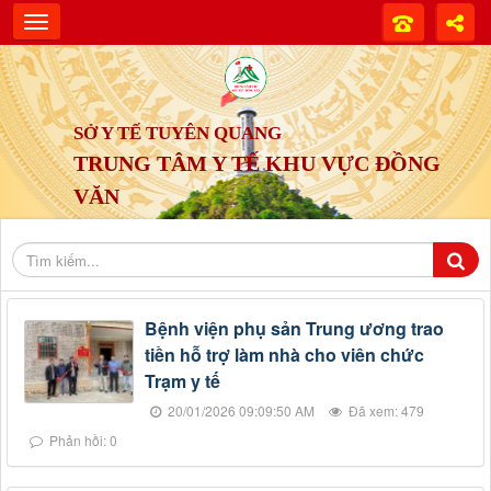
SỞ Y TẾ TUYÊN QUANG
TRUNG TÂM Y TẾ KHU VỰC ĐỒNG
VĂN
Bệnh viện phụ sản Trung ương trao
tiền hỗ trợ làm nhà cho viên chức
Trạm y tế
20/01/2026 09:09:50 AM
Đã xem: 479
Phản hồi: 0