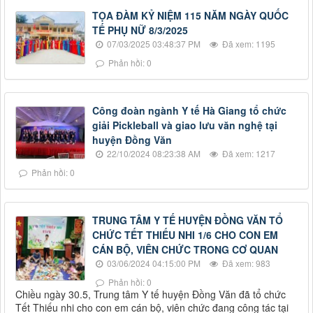
TỌA ĐÀM KỶ NIỆM 115 NĂM NGÀY QUỐC
TẾ PHỤ NỮ 8/3/2025
07/03/2025 03:48:37 PM
Đã xem: 1195
Phản hồi: 0
Công đoàn ngành Y tế Hà Giang tổ chức
giải Pickleball và giao lưu văn nghệ tại
huyện Đồng Văn
22/10/2024 08:23:38 AM
Đã xem: 1217
Phản hồi: 0
TRUNG TÂM Y TẾ HUYỆN ĐỒNG VĂN TỔ
CHỨC TẾT THIẾU NHI 1/6 CHO CON EM
CÁN BỘ, VIÊN CHỨC TRONG CƠ QUAN
03/06/2024 04:15:00 PM
Đã xem: 983
Phản hồi: 0
Chiều ngày 30.5, Trung tâm Y tế huyện Đồng Văn đã tổ chức
Tết Thiếu nhi cho con em cán bộ, viên chức đang công tác tại