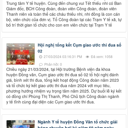
Trung tâm Y tế huyện. Cùng đến chung vui Tết thiếu nhi có Ban
Giám đốc, BCH Công đoàn, đoàn viên Công đoàn, đoàn viên
Thanh niên và toàn thể các cháu thiếu nhi, nhi đồng là con cán
bộ, viên chức của đơn vị. Tổ Công đoàn tại các Trạm Y tế xã, tự
bố trí thời gian tổ chức cho con em viên chức tại Trạm Y tế
Hội nghị tổng kết Cụm giao ước thi đua số
02
27/03/2024 03:16:31 PM
Đã xem: 1058
Phản hồi: 0
Chiều ngày 21/03/2024, tại Hội trường Bệnh viện đa khoa
huyện Đồng văn, Cụm giao ước thi đua số 02 tổ hội nghị đánh
giá, bình xét thi đua, tổng kết hoạt động Công đoàn năm 2023
và tổ chức ký kết giao ước thi đua năm 2024 với mục tiêu,
phương hướng nhiệm vụ trọng tâm năm 2025. Dự buổi lễ ký kết
có đồng chí Phùng Thị Thanh, Phó Chủ tịch Công đoàn ngành
y tế tỉnh cùng đại diện các Cụm giao ước thi đua.
Ngành Y tế huyện Đồng Văn tổ chức giải
bóng chuyền hơi kỷ niệm 69 năm ngày