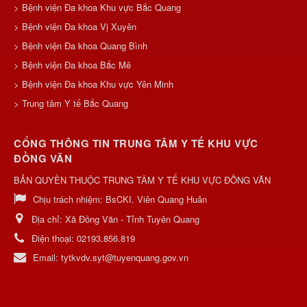
> Bệnh viện Đa khoa Khu vực Bắc Quang
> Bệnh viện Đa khoa Vị Xuyên
> Bệnh viện Đa khoa Quang Bình
> Bệnh viện Đa khoa Bắc Mê
> Bệnh viện Đa khoa Khu vực Yên Minh
> Trung tâm Y tế Bắc Quang
CỔNG THÔNG TIN TRUNG TÂM Y TẾ KHU VỰC
ĐỒNG VĂN
BẢN QUYỀN THUỘC TRUNG TÂM Y TẾ KHU VỰC ĐỒNG VĂN
Chịu trách nhiệm:
BsCKI. Viên Quang Huân
Địa chỉ:
Xã Đồng Văn - Tỉnh Tuyên Quang
Điện thoại:
02193.856.819
Email:
tytkvdv.syt@tuyenquang.gov.vn