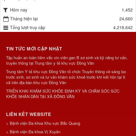
Hôm nay
1,452
Tháng hiện tại
24,660
Tổng lượt truy cập
4,218,642
TIN TỨC MỚI CẬP NHẬT
Tập huấn an toàn tiêm vắc xin viên gan B sơ sinh và kỹ năng tư vấn,
truyền thông tại Trung tâm y tế khu vực Đồng Văn
Trung tâm Y tế khu vực Đồng Văn tổ chức Truyền thông về sàng lọc
trước sinh, sơ sinh và tư vấn khám sức khoẻ trước khi kết hôn tại 5
xã trên địa bàn khu vực Đồng Văn
TRIỂN KHAI KHÁM SỨC KHỎE ĐỊNH KỲ VÀ CHĂM SÓC SỨC
KHỎE NHÂN DÂN TẠI XÃ ĐỒNG VĂN
LIÊN KẾT WEBSITE
> Bệnh viện Đa khoa Khu vực Bắc Quang
> Bệnh viện Đa khoa Vị Xuyên