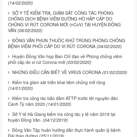
(14/02/2020)
SỞ Y TẾ KIỂM TRA, GIÁM SÁT CÔNG TÁC PHÒNG
CHỐNG DỊCH BỆNH VIÊM ĐƯỜNG HÔ HẤP CẤP DO
CHỦNG VI RÚT CORONA MỚI (nCoV) TẠI HUYỆN ĐỒNG
VĂN
(06/02/2020)
ĐỒNG VĂN PHUN THUỐC KHỬ TRÙNG PHÒNG CHỐNG
BỆNH VIÊM PHỔI CẤP DO VI RÚT CORONA
(04/02/2020)
Huyện Đồng Văn họp Ban Chỉ đạo về Phòng chống viêm
phổi cấp do vi rút Corona mới
(03/02/2020)
NHỮNG ĐIỀU CẦN BIẾT VỀ VIRUS CORONA
(01/02/2020)
Kiểm tra giám sát triển khai tiêm chủng mở rộng
(14/01/2020)
Kiểm tra công tác bảo đảm ATTP trước tết nguyên đán
Canh Tý năm 2020
(14/01/2020)
Sở Y tế Hà Giang kiểm tra công tác y tế năm 2019 tại
huyện Đồng Văn.
(04/12/2019)
Đồng Văn Tập huấn hướng dẫn thực hành quản lý bệnh
Đái tháo đường
(25/11/2019)