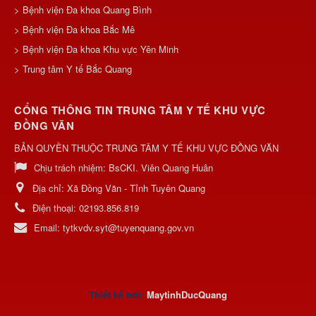
> Bệnh viện Đa khoa Quang Bình
> Bệnh viện Đa khoa Bắc Mê
> Bệnh viện Đa khoa Khu vực Yên Minh
> Trung tâm Y tế Bắc Quang
CỔNG THÔNG TIN TRUNG TÂM Y TẾ KHU VỰC
ĐỒNG VĂN
BẢN QUYỀN THUỘC TRUNG TÂM Y TẾ KHU VỰC ĐỒNG VĂN
Chịu trách nhiệm:
BsCKI. Viên Quang Huân
Địa chỉ:
Xã Đồng Văn - Tỉnh Tuyên Quang
Điện thoại:
02193.856.819
Email:
tytkvdv.syt@tuyenquang.gov.vn
Thiết kế bởi:
MaytinhDucQuan
g