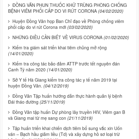
ĐỒNG VĂN PHUN THUỐC KHỬ TRÙNG PHÒNG CHỐNG
BỆNH VIÊM PHỔI CẤP DO VI RÚT CORONA
(04/02/2020)
Huyện Đồng Văn họp Ban Chỉ đạo về Phòng chống viêm
phổi cấp do vi rút Corona mới
(03/02/2020)
NHỮNG ĐIỀU CẦN BIẾT VỀ VIRUS CORONA
(01/02/2020)
Kiểm tra giám sát triển khai tiêm chủng mở rộng
(14/01/2020)
Kiểm tra công tác bảo đảm ATTP trước tết nguyên đán
Canh Tý năm 2020
(14/01/2020)
Sở Y tế Hà Giang kiểm tra công tác y tế năm 2019 tại
huyện Đồng Văn.
(04/12/2019)
Đồng Văn Tập huấn hướng dẫn thực hành quản lý bệnh
Đái tháo đường
(25/11/2019)
Đồng Văn tập huấn Dự phòng lây truyền HIV, Viêm gan B
và Giang mai từ mẹ sang con
(21/11/2019)
Tập huấn triển khai chiến dịch tiêm bổ sung vắc xin Uốn
ván – Bạch hầu giảm liều (Td) và xây dựng hồ sơ loại trừ