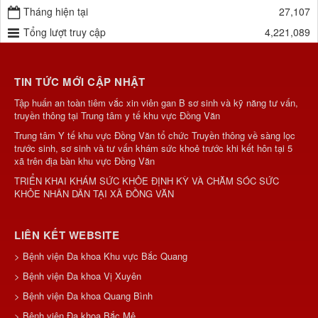
Tháng hiện tại
27,107
Tổng lượt truy cập
4,221,089
TIN TỨC MỚI CẬP NHẬT
Tập huấn an toàn tiêm vắc xin viên gan B sơ sinh và kỹ năng tư vấn,
truyền thông tại Trung tâm y tế khu vực Đồng Văn
Trung tâm Y tế khu vực Đồng Văn tổ chức Truyền thông về sàng lọc
trước sinh, sơ sinh và tư vấn khám sức khoẻ trước khi kết hôn tại 5
xã trên địa bàn khu vực Đồng Văn
TRIỂN KHAI KHÁM SỨC KHỎE ĐỊNH KỲ VÀ CHĂM SÓC SỨC
KHỎE NHÂN DÂN TẠI XÃ ĐỒNG VĂN
LIÊN KẾT WEBSITE
> Bệnh viện Đa khoa Khu vực Bắc Quang
> Bệnh viện Đa khoa Vị Xuyên
> Bệnh viện Đa khoa Quang Bình
> Bệnh viện Đa khoa Bắc Mê