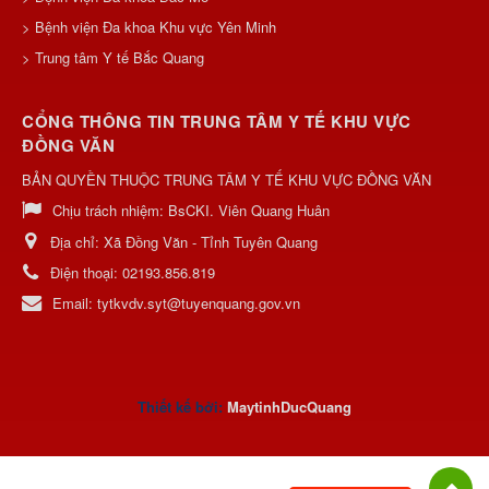
> Bệnh viện Đa khoa Khu vực Yên Minh
> Trung tâm Y tế Bắc Quang
CỔNG THÔNG TIN TRUNG TÂM Y TẾ KHU VỰC
ĐỒNG VĂN
BẢN QUYỀN THUỘC TRUNG TÂM Y TẾ KHU VỰC ĐỒNG VĂN
Chịu trách nhiệm:
BsCKI. Viên Quang Huân
Địa chỉ:
Xã Đồng Văn - Tỉnh Tuyên Quang
Điện thoại:
02193.856.819
Email:
tytkvdv.syt@tuyenquang.gov.vn
Thiết kế bởi:
MaytinhDucQuan
g