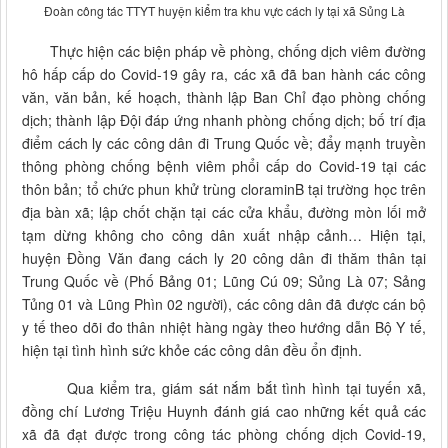
Đoàn công tác TTYT huyện kiểm tra khu vực cách ly tại xã Sủng Là
Thực hiện các biện pháp về phòng, chống dịch viêm đường
hô hấp cấp do Covid-19 gây ra, các xã đã ban hành các công
văn, văn bản, kế hoạch, thành lập Ban Chỉ đạo phòng chống
dịch; thành lập Đội đáp ứng nhanh phòng chống dịch; bố trí địa
điểm cách ly các công dân đi Trung Quốc về; đẩy mạnh truyền
thông phòng chống bệnh viêm phổi cấp do Covid-19 tại các
thôn bản; tổ chức phun khử trùng cloraminB tại trường học trên
địa bàn xã; lập chốt chặn tại các cửa khẩu, đường mòn lối mở
tạm dừng không cho công dân xuất nhập cảnh… Hiện tại,
huyện Đồng Văn đang cách ly 20 công dân đi thăm thân tại
Trung Quốc về (Phố Bảng 01; Lũng Cú 09; Sủng Là 07; Sảng
Tủng 01 và Lũng Phìn 02 người), các công dân đã được cán bộ
y tế theo dõi đo thân nhiệt hàng ngày theo hướng dẫn Bộ Y tế,
hiện tại tình hình sức khỏe các công dân đều ổn định.
Qua kiểm tra, giám sát nắm bắt tình hình tại tuyến xã,
đồng chí Lương Triệu Huynh đánh giá cao những kết quả các
xã đã đạt được trong công tác phòng chống dịch Covid-19,