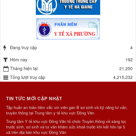
Đang truy cập
4
Hôm nay
192
Tháng hiện tại
21,250
Tổng lượt truy cập
4,215,232
TIN TỨC MỚI CẬP NHẬT
Tập huấn an toàn tiêm vắc xin viên gan B sơ sinh và kỹ năng tư vấn,
truyền thông tại Trung tâm y tế khu vực Đồng Văn
Trung tâm Y tế khu vực Đồng Văn tổ chức Truyền thông về sàng lọc
trước sinh, sơ sinh và tư vấn khám sức khoẻ trước khi kết hôn tại 5
xã trên địa bàn khu vực Đồng Văn