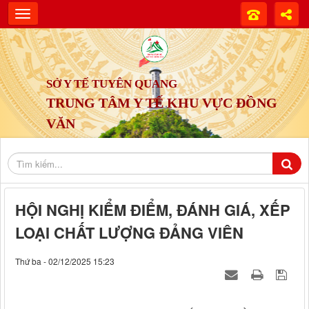
SỞ Y TẾ TUYÊN QUANG
TRUNG TÂM Y TẾ KHU VỰC ĐỒNG
VĂN
HỘI NGHỊ KIỂM ĐIỂM, ĐÁNH GIÁ, XẾP
LOẠI CHẤT LƯỢNG ĐẢNG VIÊN
Thứ ba - 02/12/2025 15:23