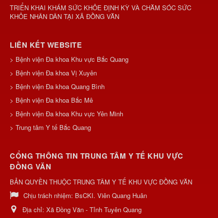
TRIỂN KHAI KHÁM SỨC KHỎE ĐỊNH KỲ VÀ CHĂM SÓC SỨC
KHỎE NHÂN DÂN TẠI XÃ ĐỒNG VĂN
LIÊN KẾT WEBSITE
> Bệnh viện Đa khoa Khu vực Bắc Quang
> Bệnh viện Đa khoa Vị Xuyên
> Bệnh viện Đa khoa Quang Bình
> Bệnh viện Đa khoa Bắc Mê
> Bệnh viện Đa khoa Khu vực Yên Minh
> Trung tâm Y tế Bắc Quang
CỔNG THÔNG TIN TRUNG TÂM Y TẾ KHU VỰC
ĐỒNG VĂN
BẢN QUYỀN THUỘC TRUNG TÂM Y TẾ KHU VỰC ĐỒNG VĂN
Chịu trách nhiệm:
BsCKI. Viên Quang Huân
Địa chỉ:
Xã Đồng Văn - Tỉnh Tuyên Quang