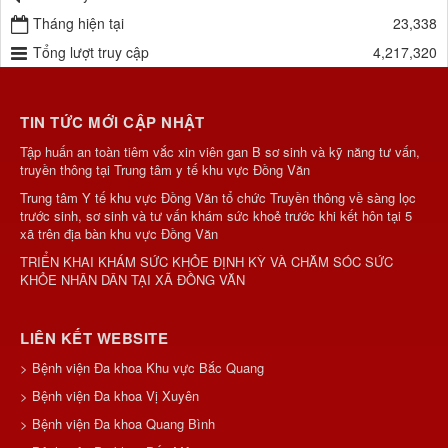
Tháng hiện tại
23,338
Tổng lượt truy cập
4,217,320
TIN TỨC MỚI CẬP NHẬT
Tập huấn an toàn tiêm vắc xin viên gan B sơ sinh và kỹ năng tư vấn,
truyền thông tại Trung tâm y tế khu vực Đồng Văn
Trung tâm Y tế khu vực Đồng Văn tổ chức Truyền thông về sàng lọc
trước sinh, sơ sinh và tư vấn khám sức khoẻ trước khi kết hôn tại 5
xã trên địa bàn khu vực Đồng Văn
TRIỂN KHAI KHÁM SỨC KHỎE ĐỊNH KỲ VÀ CHĂM SÓC SỨC
KHỎE NHÂN DÂN TẠI XÃ ĐỒNG VĂN
LIÊN KẾT WEBSITE
> Bệnh viện Đa khoa Khu vực Bắc Quang
> Bệnh viện Đa khoa Vị Xuyên
> Bệnh viện Đa khoa Quang Bình