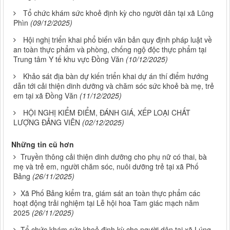
Tổ chức khám sức khoẻ định kỳ cho người dân tại xã Lũng
Phìn
(09/12/2025)
Hội nghị triển khai phổ biến văn bản quy định pháp luật về
an toàn thực phẩm và phòng, chống ngộ độc thực phẩm tại
Trung tâm Y tế khu vực Đồng Văn
(10/12/2025)
Khảo sát địa bàn dự kiến triển khai dự án thí điểm hướng
dẫn tới cải thiện dinh dưỡng và chăm sóc sức khoẻ bà mẹ, trẻ
em tại xã Đồng Văn
(11/12/2025)
HỘI NGHỊ KIỂM ĐIỂM, ĐÁNH GIÁ, XẾP LOẠI CHẤT
LƯỢNG ĐẢNG VIÊN
(02/12/2025)
Những tin cũ hơn
Truyền thông cải thiện dinh dưỡng cho phụ nữ có thai, bà
mẹ và trẻ em, người chăm sóc, nuôi dưỡng trẻ tại xã Phố
Bảng
(26/11/2025)
Xã Phố Bảng kiểm tra, giám sát an toàn thực phẩm các
hoạt động trải nghiệm tại Lễ hội hoa Tam giác mạch năm
2025
(26/11/2025)
Tổ chức khám sức khoẻ định kỳ cho người dân tại xã Lúng