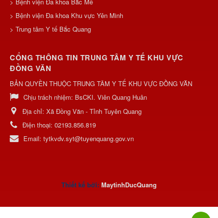
> Bệnh viện Đa khoa Bắc Mê
> Bệnh viện Đa khoa Khu vực Yên Minh
> Trung tâm Y tế Bắc Quang
CỔNG THÔNG TIN TRUNG TÂM Y TẾ KHU VỰC
ĐỒNG VĂN
BẢN QUYỀN THUỘC TRUNG TÂM Y TẾ KHU VỰC ĐỒNG VĂN
Chịu trách nhiệm:
BsCKI. Viên Quang Huân
Địa chỉ:
Xã Đồng Văn - Tỉnh Tuyên Quang
Điện thoại:
02193.856.819
Email:
tytkvdv.syt@tuyenquang.gov.vn
Thiết kế bởi:
MaytinhDucQuan
g