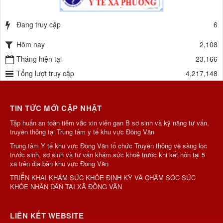
Đang truy cập
6
Hôm nay
2,108
Tháng hiện tại
23,166
Tổng lượt truy cập
4,217,148
TIN TỨC MỚI CẬP NHẬT
Tập huấn an toàn tiêm vắc xin viên gan B sơ sinh và kỹ năng tư vấn,
truyền thông tại Trung tâm y tế khu vực Đồng Văn
Trung tâm Y tế khu vực Đồng Văn tổ chức Truyền thông về sàng lọc
trước sinh, sơ sinh và tư vấn khám sức khoẻ trước khi kết hôn tại 5
xã trên địa bàn khu vực Đồng Văn
TRIỂN KHAI KHÁM SỨC KHỎE ĐỊNH KỲ VÀ CHĂM SÓC SỨC
KHỎE NHÂN DÂN TẠI XÃ ĐỒNG VĂN
LIÊN KẾT WEBSITE