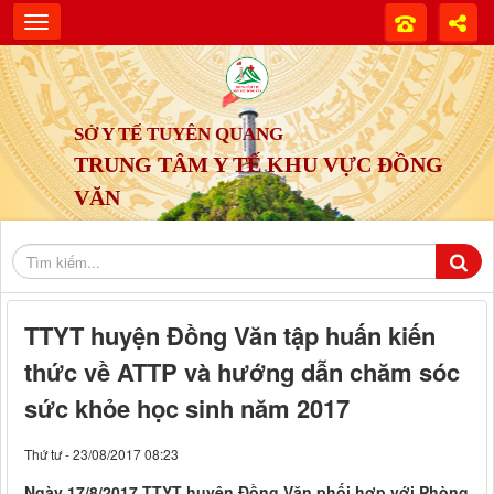
SỞ Y TẾ TUYÊN QUANG
TRUNG TÂM Y TẾ KHU VỰC ĐỒNG
VĂN
TTYT huyện Đồng Văn tập huấn kiến
thức về ATTP và hướng dẫn chăm sóc
sức khỏe học sinh năm 2017
Thứ tư - 23/08/2017 08:23
Ngày 17/8/2017 TTYT huyện Đồng Văn phối hợp với Phòng