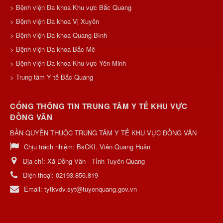
> Bệnh viện Đa khoa Khu vực Bắc Quang
> Bệnh viện Đa khoa Vị Xuyên
> Bệnh viện Đa khoa Quang Bình
> Bệnh viện Đa khoa Bắc Mê
> Bệnh viện Đa khoa Khu vực Yên Minh
> Trung tâm Y tế Bắc Quang
CỔNG THÔNG TIN TRUNG TÂM Y TẾ KHU VỰC
ĐỒNG VĂN
BẢN QUYỀN THUỘC TRUNG TÂM Y TẾ KHU VỰC ĐỒNG VĂN
Chịu trách nhiệm:
BsCKI. Viên Quang Huân
Địa chỉ:
Xã Đồng Văn - Tỉnh Tuyên Quang
Điện thoại:
02193.856.819
Email:
tytkvdv.syt@tuyenquang.gov.vn