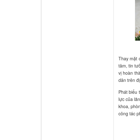
Thay mặt 
tâm, tin t
vị hoàn th
dân trên đ
Phát biểu 
lực của lã
khoa, phòn
công tác p