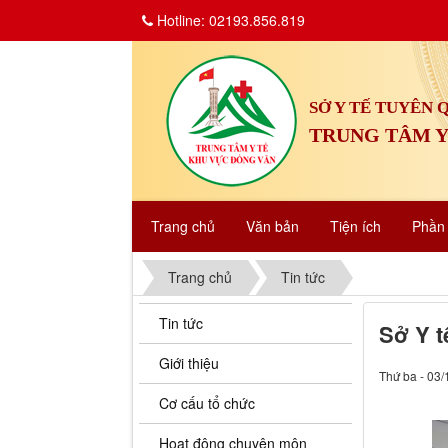
Hotline: 02193.856.819
SỞ Y TẾ TUYÊN
TRUNG TÂM Y
Trang chủ
Văn bản
Tiện ích
Phầ
Trang chủ
Tin tức
Tin tức
Sở Y t
Giới thiệu
Thứ ba - 03/
Cơ cấu tổ chức
Hoạt động chuyên môn