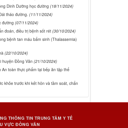
 động Dinh Dưỡng học đường
(18/11/2024)
Đái tháo đường.
(11/11/2024)
c đường
(07/11/2024)
 đoán, điều trị bệnh sốt rét
(30/10/2024)
òng bệnh tan máu bẩm sinh (Thalassemia)
hà
(22/10/2024)
tại huyện Đồng Văn
(21/10/2024)
 An toàn thực phẩm tại bếp ăn tập thể
c khỏe trước khi kết hôn và tầm soát, chẩn
NG THÔNG TIN TRUNG TÂM Y TẾ
U VỰC ĐỒNG VĂN