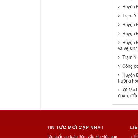
Huyện Đ
Trạm Y 
Huyện Đ
Huyện Đ
Huyện Đ
và vệ sinh
Trạm Y 
Công đo
Huyện Đ
trường họ
Xã Ma L
đoán, điều
TIN TỨC MỚI CẬP NHẬT
LI
Tập huấn an toàn tiêm vắc xin viên gan
> B