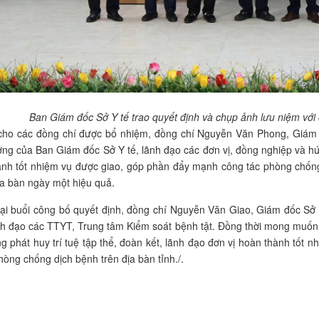
Ban Giám đốc Sở Y tế trao quyết định và chụp ảnh lưu niệm vớ
cho các đồng chí được bổ nhiệm, đồng chí Nguyễn Văn Phong, Giá
ưởng của Ban Giám đốc Sở Y tế, lãnh đạo các đơn vị, đồng nghiệp và hứ
ành tốt nhiệm vụ được giao, góp phần đẩy mạnh công tác phòng chốn
ịa bàn ngày một hiệu quả.
tại buổi công bố quyết định, đồng chí Nguyễn Văn Giao, Giám đốc Sở
nh đạo các TTYT, Trung tâm Kiểm soát bệnh tật. Đồng thời mong muốn 
g phát huy trí tuệ tập thể, đoàn kết, lãnh đạo đơn vị hoàn thành tốt n
hòng chống dịch bệnh trên địa bàn tỉnh./.