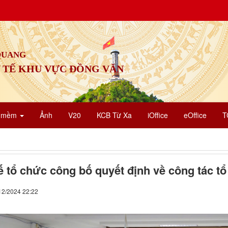
 QUANG
 TẾ KHU VỰC ĐỒNG VĂN
n mềm
Ảnh
V20
KCB Từ Xa
iOffice
eOffice
T
ế tổ chức công bố quyết định về công tác t
12/2024 22:22