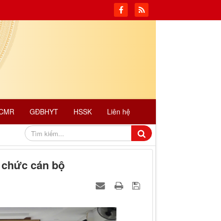
CMR
GĐBHYT
HSSK
Liên hệ
ổ chức cán bộ