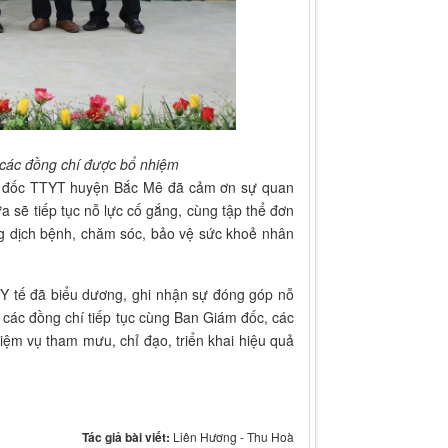
i các đồng chí được bổ nhiệm
m đốc TTYT huyện Bắc Mê đã cảm ơn sự quan
a sẽ tiếp tục nỗ lực cố gắng, cùng tập thể đơn
g dịch bệnh, chăm sóc, bảo vệ sức khoẻ nhân
 Y tế đã biểu dương, ghi nhận sự đóng góp nỗ
các đồng chí tiếp tục cùng Ban Giám đốc, các
hiệm vụ tham mưu, chỉ đạo, triển khai hiệu quả
Tác giả bài viết:
Liên Hương - Thu Hoà