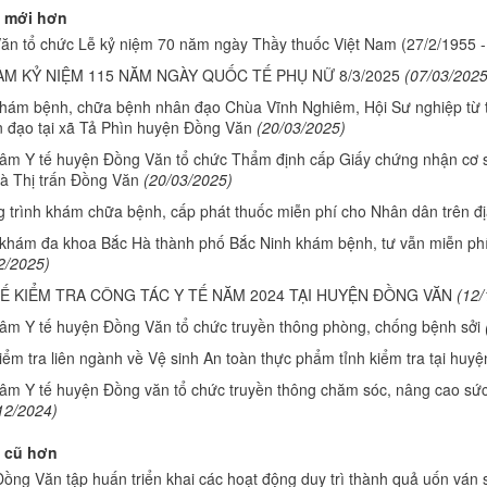
 mới hơn
ăn tổ chức Lễ kỷ niệm 70 năm ngày Thầy thuốc Việt Nam (27/2/1955 -
ÀM KỶ NIỆM 115 NĂM NGÀY QUỐC TẾ PHỤ NỮ 8/3/2025
(07/03/2025
hám bệnh, chữa bệnh nhân đạo Chùa Vĩnh Nghiêm, Hội Sư nghiệp từ 
 đạo tại xã Tả Phìn huyện Đồng Văn
(20/03/2025)
tâm Y tế huyện Đồng Văn tổ chức Thẩm định cấp Giấy chứng nhận cơ sở
à Thị trấn Đồng Văn
(20/03/2025)
 trình khám chữa bệnh, cấp phát thuốc miễn phí cho Nhân dân trên 
khám đa khoa Bắc Hà thành phố Bắc Ninh khám bệnh, tư vẫn miễn phí
2/2025)
TẾ KIỂM TRA CÔNG TÁC Y TẾ NĂM 2024 TẠI HUYỆN ĐỒNG VĂN
(12/
tâm Y tế huyện Đồng Văn tổ chức truyền thông phòng, chống bệnh sởi
ểm tra liên ngành về Vệ sinh An toàn thực phẩm tỉnh kiểm tra tại huy
tâm Y tế huyện Đồng văn tổ chức truyền thông chăm sóc, nâng cao sức
12/2024)
 cũ hơn
ồng Văn tập huấn triển khai các hoạt động duy trì thành quả uốn ván 