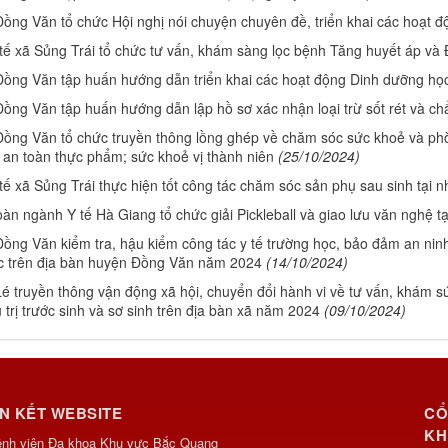
ồng Văn tổ chức Hội nghị nói chuyện chuyên đề, triển khai các hoạt
tế xã Sủng Trái tổ chức tư vấn, khám sàng lọc bệnh Tăng huyết áp và 
ồng Văn tập huấn hướng dẫn triển khai các hoạt động Dinh dưỡng họ
ồng Văn tập huấn hướng dẫn lập hồ sơ xác nhận loại trừ sốt rét và chẩn
ồng Văn tổ chức truyền thông lồng ghép về chăm sóc sức khoẻ và ph
 an toàn thực phẩm; sức khoẻ vị thành niên
(25/10/2024)
tế xã Sủng Trái thực hiện tốt công tác chăm sóc sản phụ sau sinh tại n
àn ngành Y tế Hà Giang tổ chức giải Pickleball và giao lưu văn nghệ 
ồng Văn kiểm tra, hậu kiểm công tác y tế trường học, bảo đảm an ninh
c trên địa bàn huyện Đồng Văn năm 2024
(14/10/2024)
é truyền thông vận động xã hội, chuyển đổi hành vi về tư vấn, khám sứ
 trị trước sinh và sơ sinh trên địa bàn xã năm 2024
(09/10/2024)
ÊN KẾT WEBSITE
CỔ
KH
ệnh viện Đa khoa Khu vực Bắc Quang