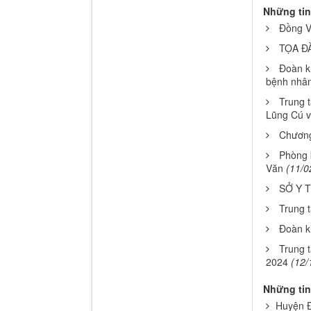
Những tin
Đồng V
TỌA Đ
Đoàn k
bệnh nhân
Trung 
Lũng Cú v
Chương
Phòng 
Văn
(11/0
SỞ Y 
Trung 
Đoàn ki
Trung 
2024
(12/
Những tin
Huyện Đ